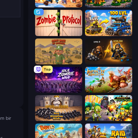
Tower Battle
Age of Heroes
Zombie Protocol
AOD - Art Of Defense
Army Base Of America
Gothic Story RPG
Top
Idle Zombie Wave: Survivors
Infinity Kingdom
am bir
Ant Kingdom Rush
Zombies 4 Weapon Merge
ar