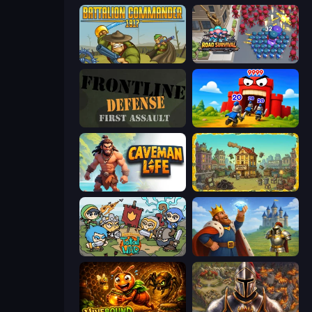
Battalion Commander 1917
Road Survival
Frontline Defense
TimeWarriors
Caveman Life
The Garbaggio Hotel
Raid Heroes: Total War
Idle Crafting Empire Tycoon