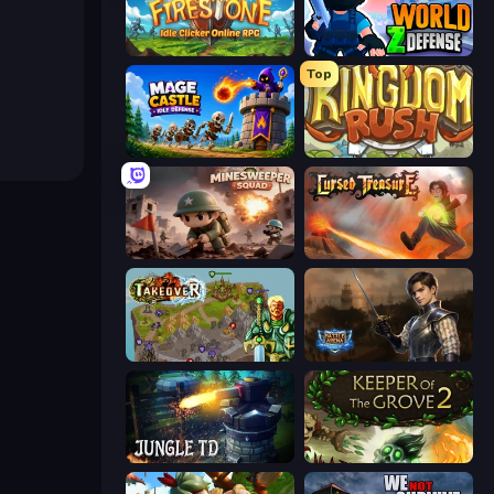
Firestone – Idle Clicker Online RPG
World Z Defense - Zombie Defense
Top
Mage Castle Idle Defense
Kingdom Rush
Minesweeper Squad
Cursed Treasure
Takeover
Battle Arena
Jungle TD
Keeper of the Grove 2