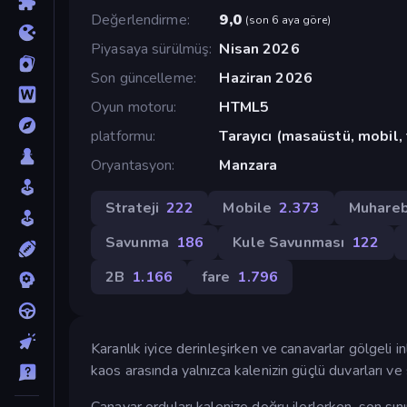
Değerlendirme
9,0
(
son 6 aya göre
)
Piyasaya sürülmüş
Nisan 2026
Son güncelleme
Haziran 2026
Oyun motoru
HTML5
platformu
Tarayıcı (masaüstü, mobil,
Oryantasyon
Manzara
Strateji
222
Mobile
2.373
Muhare
Savunma
186
Kule Savunması
122
2B
1.166
fare
1.796
Karanlık iyice derinleşirken ve canavarlar gölgeli in
kaos arasında yalnızca kalenizin güçlü duvarları ve 
Canavar orduları kalenize doğru ilerlerken, son sın