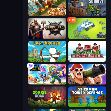
Wild Castle TD: Grow Empire
We Not Survive
Hot
Stronghold Dude
Machine Eater
Last Archer
Battalion Commander 2
Clash of Ages
Survival Ops
Zombie Road
Stickman Tower Defense Idle 3D