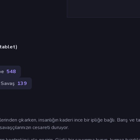
 tablet)
be
548
Savaş
139
lerinden çıkarken, insanlığın kaderi ince bir ipliğe bağlı. Barış ve t
savaşçılarınızın cesareti duruyor.
ırın kontrolünü ele geçirin. Güçlü bir savunma kurun, kurnaz tuzakl