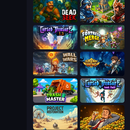
Dead Seek
Your Majesty - Build & Conquer
Cursed Treasure 1.5
Fortress Merge
Wall Wars
Legend of Hero
Trash Master
Cursed Treasure Level Pack
Project Restoration
Idle Billionaire Tycoon