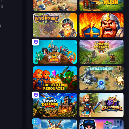
gü
Day D Tower Rush
Raid & Rush
u
Cursed Treasure 2
WarLink: Crown & Clash
Epic Empire: Tower Defense
Tower Defense Clash
Battle for Resources
Battle for the Galaxy
Tower Defense
Elvenrage