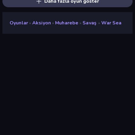
Daha fazla oyun göster
Oyunlar
Aksiyon
Muharebe
Savaş
War Sea
»
»
»
»
War Sea
Geliştirici
Everplay
Değerlendirme
8,9
(
son 6 aya göre
)
Piyasaya sürülmüş
Eylül 2023
Son güncelleme
Ekim 2023
Oyun motoru
Unity 2021
Platformlar
Tarayıcı (masaüstü, mobil,
tablet), CrazyGames
Uygulaması (iOS, Android)
Oryantasyon
Manzara / Portre