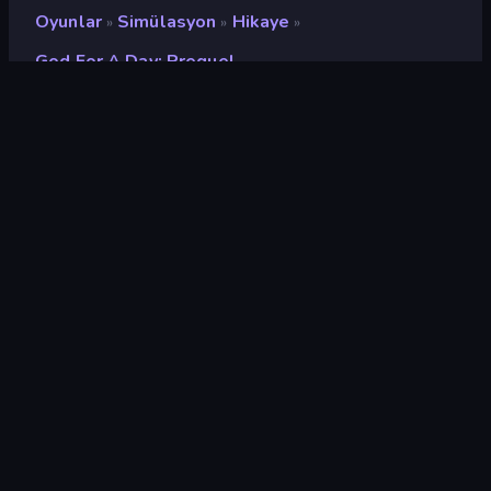
Oyunlar
Simülasyon
Hikaye
»
»
»
God For A Day: Prequel
God For a Day: Prequel
Geliştirici
Julius Gudas
Değerlendirme
8,2
(
son 6 aya göre
)
Piyasaya sürülmüş
Kasım 2025
Oyun motoru
HTML5
Platformlar
Tarayıcı (masaüstü, mobil,
tablet), CrazyGames
Uygulaması (Android), Steam
Oryantasyon
Manzara
Simülasyon
308
Mobile
2.357