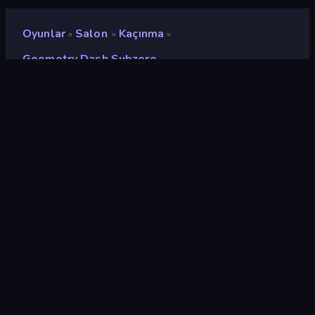
Oyunlar
Salon
Kaçınma
»
»
»
Geometry Dash Subzero
Geometry Dash Subzero
Değerlendirme
8,4
(
son 6 aya göre
)
Piyasaya sürülmüş
Şubat 2018
Oyun motoru
HTML5
Platformlar
Tarayıcı (masaüstü, mobil,
tablet), CrazyGames
Uygulaması (iOS, Android)
Oryantasyon
Manzara / Portre
wiki sayfaları
Fandom