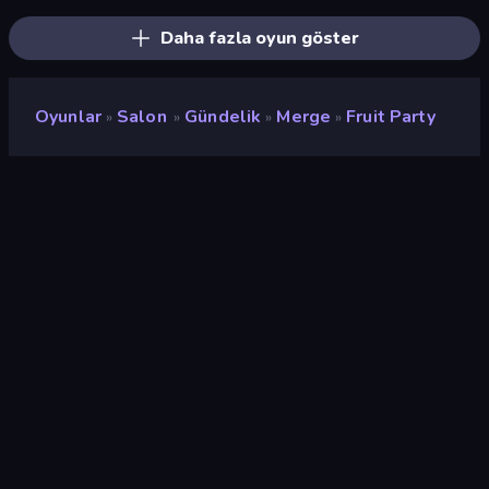
Daha fazla oyun göster
Oyunlar
Salon
Gündelik
Merge
Fruit Party
»
»
»
»
Fruit Party
Geliştirici
Famobi
Değerlendirme
9,0
(
son 6 aya göre
)
Piyasaya sürülmüş
Şubat 2025
Oyun motoru
HTML5
Platformlar
Tarayıcı (masaüstü, mobil,
tablet), CrazyGames
Uygulaması (iOS, Android)
Oryantasyon
Manzara / Portre