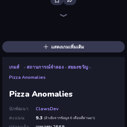
Bus Simulator: EVO
Mother Life Simulator: Prank
Driving School Simulator
Sandbox City
The Prank King
KiKi World
Gym Boss
Prison Life
Truck Simulator: European Roads
High School Teacher Simulator
Grow A Garden | Growden.io
The Secret Service
Airport Security
Life Simulator: Road to Riches
Monkey School Prank
Donut Place
Burger Life
Cat Life Simulator
แสดงเกมเพิ่มเติม
เกมส์
สถานการณ์จำลอง
สยองขวัญ
»
»
»
Pizza Anomalies
Pizza Anomalies
นักพัฒนา
ClawsDev
คะแนน
9.3
(
อ้างอิงจากข้อมูล 6 เดือนที่ผ่านมา
)
ปล่อยแล้ว
เมษายน 2569