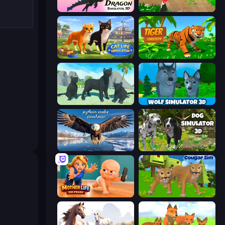
Dragon Simulator 3D
Parrot Simulator
Cat Life Simulator 3D
Tiger Simulator 3D
Panther Family Simulator 3D
Wolf Simulator: Wild Animals 3D
Python Snake Simulator
Dog Simulator 3D
Mother Life Simulator: Prank
Cougar Simulator: Big Cats