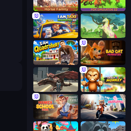
Horse Simulator 3D
Fox Simulator 3D
I Am Taxi Prankster Sim
Unicorn Family Simulator Magic World
I Am Quadrober!
Bad Cat Prankster
Dragon Vice City
Crazy Zoo Monkey
Monkey School Prank
Cat Life Simulator