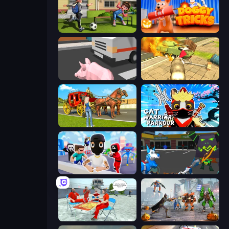
The Prank King
Doggy Tricks
Crazy Pig Simulator
Wild Animal Zoo City Simulator
Horse Cart Transport Taxi Game
Cat Warrior Parkour
Mr. Dude: Online Multiverse Challenge
Robot Dog City Simulator
Alcatraz Prison Escape Plan
Flying Bat Robot Car Transform Game