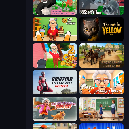
Panda Simulator 3D
Raccoon Adventure: City Simulator 3D
Cat and Granny
The Cat in Yellow
Cat and Granny 2
Horse Riding Simulator
Amazing Strange Rope Police
Bad Cat - Granny's Return
Cat Life Simulator: Devil Cat
High School Teacher Simulator