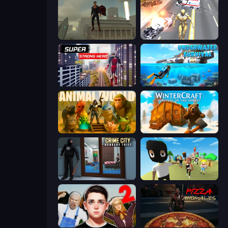
The Superman - Theme is Aliens
Super Crime Steel War Hero
Super Strong Hero
Underwater Survival: Deep Dive
Animal World
WinterCraft: Survival in the Forest
Crime City Robbery Thief Games
Mr. Dude: King of the Hill
Schoolboy Escape 2
Pizza Anomalies