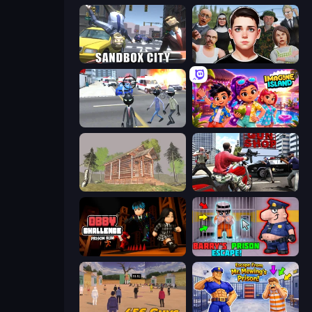
Sandbox City
Schoolboy Escape: Runaway
Amazing Crime Strange Stickman
Imagine Island
Survive In The Forest
Grand Action Simulator: New York
Obby Challenge: Prison Run
Barry's Prison Escape!