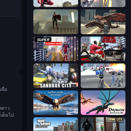
Amazing Strange Rope Police
Super Crime Steel War Hero
The Superman - Theme is Aliens
Dragon Vice City
Super Strong Hero
Grand Action Simulator: New York
Sandbox City
Amazing Crime Strange Stickman
พื่อ
งดาว,
Python Snake Simulator
Dragon Simulator 3D
่เต็มไป