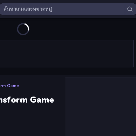
form Game
ansform Game