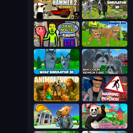
Hammer 2
Dog Simulator 3D
I Am Not Infected!
Cougar Simulator: Big Cats
Wolf Simulator: Wild Animals 3D
Raccoon Adventure: City Simulator 3D
Animal World
City of Psychos
Bank Robbery 3
Panda Simulator 3D