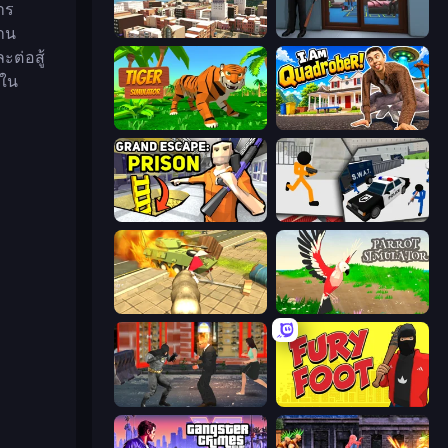
าร
้าน
Mad Town Andreas: Mafia Storie
Crime City Robbery Thief Games
ะต่อสู้
วใน
Tiger Simulator 3D
I Am Quadrober!
Grand Escape: Prison
Stickman Prison: Counter Assault
Wild Animal Zoo City Simulator
Parrot Simulator
Bat Hero: Immortal Legend Crime Fighter
Fury Foot