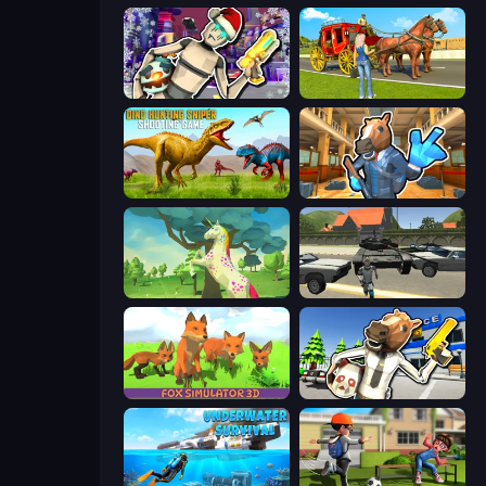
Cyberpunk: Corporation
Horse Cart Transport Taxi Game
Dino Hunting Sniper Shooting Game
Bank Robbery 2
Unicorn Family Simulator Magic World
Gangster Vegas Grand City
Fox Simulator 3D
Bank Robbery: Escape