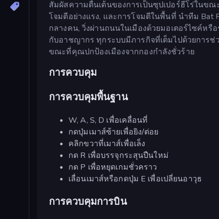
สัมผัสความตื่นเต้นของการเป็นซุปเปอร์ฮีโร่ในขณะท
โจมตีอย่างแรง, และการโจมตีในพื้นที่ นำทีม Bat R
กลางคน, วิ่งผ่านถนนในเมืองด้วยมอเตอร์ไซค์หรือรถ
กับอาชญากร ทุกระบบมีภารกิจที่เต็มไปด้วยการช่วยชี
ขณะที่คุณปกป้องเมืองจากกองกำลังชั่วร้าย
การควบคุม
การควบคุมพื้นฐาน
W, A, S, D เพื่อเคลื่อนที่
กดปุ่มเมาส์ซ้ายเพื่อยิง/ต่อย
คลิกขวาที่เมาส์เพื่อเล็ง
กด R เพื่อบรรจุกระสุนปืนใหม่
กด P เพื่อหยุดเกมชั่วคราว
เลื่อนเมาส์หรือกดปุ่ม E เพื่อเปลี่ยนอาวุธ
การควบคุมการบิน