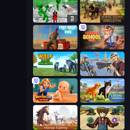
Stickman Zombie: Motorcycle
Horse Riding Simulator
Free Rally: Vice
Monkey School Prank
Wolf Family Simulator
Shoot and Drive
Mother Life Simulator: Prank
Cat Life Simulator 3D
Horse Simulator 3D
Guns and Magic