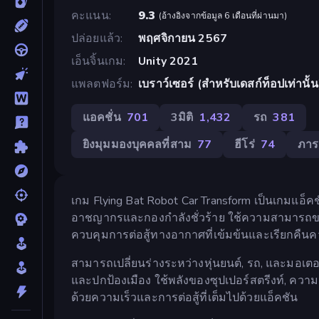
คะแนน
9.3
(
อ้างอิงจากข้อมูล 6 เดือนที่ผ่านมา
)
ปล่อยแล้ว
พฤศจิกายน 2567
เอ็นจิ้นเกม
Unity 2021
แพลตฟอร์ม
เบราว์เซอร์ (สำหรับเดสก์ท็อปเท่านั
แอคชั่น
701
3มิติ
1,432
รถ
381
ยิงมุมมองบุคคลที่สาม
77
ฮีโร่
74
ภาร
เกม Flying Bat Robot Car Transform เป็นเกมแอ็คชั่น
อาชญากรและกองกำลังชั่วร้าย ใช้ความสามารถของซ
ควบคุมการต่อสู้ทางอากาศที่เข้มข้นและเรียกคืนค
สามารถเปลี่ยนร่างระหว่างหุ่นยนต์, รถ, และมอเตอร์
และปกป้องเมือง ใช้พลังของซุปเปอร์สตรีงท์, ความเ
ด้วยความเร็วและการต่อสู้ที่เต็มไปด้วยแอ็คชัน