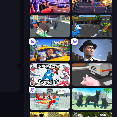
Gangster Crimes Online 6: Mafia City
Spider Hero Street Fight
Pixel Stories 2: Night of Payoff
Robot Dog City Simulator
I Am Taxi Prankster Sim
Downtown 1930s Mafia
Funny City: Gopniks
Crazy Pig Simulator
Alcatraz Prison Escape Plan
Panther Family Simulator 3D