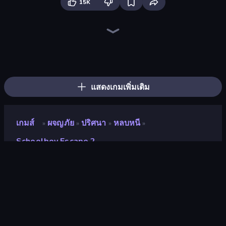
15K
Schoolboy Escape: Runaway
Haunted School
The Cat in Yellow
Horror Tale
Dig out of Prison
911: Cannibal
Skinwalker
Horror Tale 2: Samantha
911: Prey
Haunted School 2
Scary Horror Escape Room
Horror Tale 3: The Witch
Antarctica 88
Krampus
Cornfield
Doors Castle
The Dawn of Slenderman
Escape from School: Runaway
แสดงเกมเพิ่มเติม
เกมส์
ผจญภัย
ปริศนา
หลบหนี
»
»
»
»
Schoolboy Escape 2
Schoolboy Escape 2
นักพัฒนา
Mirra Games
คะแนน
8.7
(
อ้างอิงจากข้อมูล 6 เดือนที่ผ่านมา
)