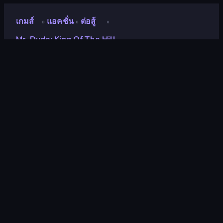
เกมส์
แอคชั่น
ต่อสู้
»
»
»
Mr. Dude: King Of The Hill
Mr. Dude: King of the Hill
นักพัฒนา
SeriousGames
คะแนน
8.2
(
อ้างอิงจากข้อมูล 6 เดือนที่ผ่านมา
)
ปล่อยแล้ว
เมษายน 2567
อัพเดทล่าสุด
เมษายน 2567
เอ็นจิ้นเกม
Unity 2023
แพลตฟอร์ม
เบราว์เซอร์ (เดสก์ท็อป มือถือ แท็บเล็ต),
แอป CrazyGames (iOS, Android)
ปฐมนิเทศ
ภูมิประเทศ