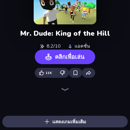
Mr. Dude: King of the Hill
8.2/10
แอคชั่น
คลิกเพื่อเล่น
11K
Mr. Dude: Online Multiverse Challenge
Brawl Frenzy: Fight.io
Super Thrower
456 Guys
Grab and Run
SimplyUp.io
Powerline Guardians
Obby: Mini-Games
Imagine Island
Obby Parkour Race: Multiplayer
Simply Prop Hunt
Paper.io 2
I Am Quadrober!
Obby: Hide and Seek, Battle Royale
Sandbox City
Hide and Build a Bridge!
War the Knights
Obby: Crazy Cart
แสดงเกมเพิ่มเติม