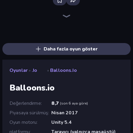
Bloxd.io
Cubes 2048.io
Holey.io Battle Royale
Worms.Zone
Gulper.io
Worm Hunt
Hexanaut.io
SeaDragons.io
Digworm.io
Snake Clash.io
TileMan.io
EpicBallz.io
Gold Rush Arena
Cubes 2048 Royale
Stabfish.io
Dragon.io
Stabfish 2
EvoWars.io
Daha fazla oyun göster
Oyunlar
.io
Balloons.io
»
»
Balloons.io
Değerlendirme
8,7
(
son 6 aya göre
)
Piyasaya sürülmüş
Nisan 2017
Oyun motoru
Unity 5.4
platformu
Tarayıcı (yalnızca masaüstü)