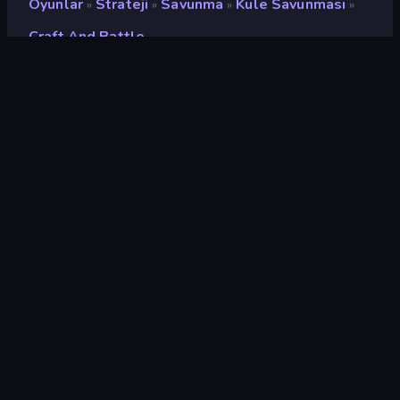
Oyunlar
Strateji
Savunma
Kule Savunması
»
»
»
»
Craft And Battle
Craft and Battle
Geliştirici
Square Dino
Değerlendirme
8,9
(
son 6 aya göre
)
Piyasaya sürülmüş
Şubat 2025
Son güncelleme
Mart 2025
Oyun motoru
Unity 2022
Platformlar
Tarayıcı (masaüstü, mobil,
tablet), CrazyGames
Uygulaması (iOS, Android)
Oryantasyon
Manzara / Portre