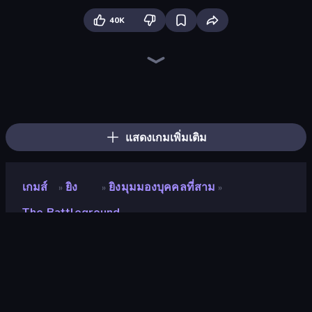
40K
Fragen
Command Strike FPS
SkillWarz
CS: Chaos Squad
Wild Hunter 3D
Zombie Hunter
Winter Clash 3D
Warfare Area
Subway Clash Remastered
Battle Area
Zombie World
Dead Zed
Arsenal Online
Kour.io
Death City Zombie Invasion
Subway Clash 2
Bulletstorm
Sniper Mission
แสดงเกมเพิ่มเติม
เกมส์
ยิง
ยิงมุมมองบุคคลที่สาม
»
»
»
The Battleground
The Battleground
นักพัฒนา
Sleepless Games
คะแนน
9.0
(
อ้างอิงจากข้อมูล 6 เดือนที่ผ่านมา
)