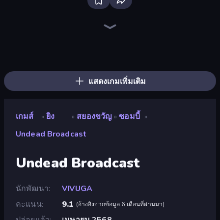
Bloxd.io
Ragdoll Archers
EvoWars.io
Piece of Cake: Merge and Bake
Veck.io
Traffic Rider
Racing Limits
Mahjongg Solitaire
Screw Out: Bolts and Nuts
Words of Wonders
Piles of Mahjong
Designville: Merge & Design
Space Waves
Miniblox
SkillWarz
Stickman Clash
Fortzone Battle Royale
Arrow Escape
แสดงเกมเพิ่มเติม
เกมส์
ยิง
สยองขวัญ
ซอมบี้
»
»
»
»
Undead Broadcast
Undead Broadcast
นักพัฒนา
VIVUGA
คะแนน
9.1
(
อ้างอิงจากข้อมูล 6 เดือนที่ผ่านมา
)
ปล่อยแล้ว
เมษายน 2568