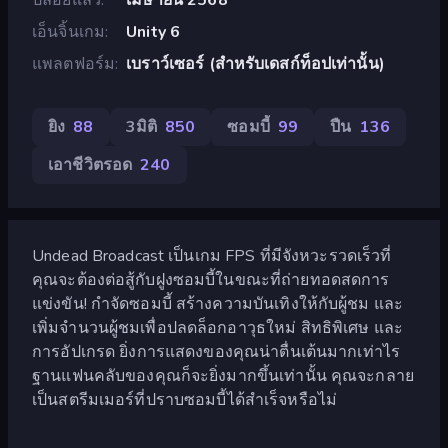
เอ็นจิ้นเกม
Unity 6
แพลตฟอร์ม
เบราว์เซอร์ (สำหรับเดสก์ท็อปเท่านั้น)
ยิง
88
3มิติ
850
ซอมบี้
99
ปืน
136
เอาชีวิตรอด
240
Undead Broadcast เป็นเกม FPS ที่มีจังหวะรวดเร็วที่
คุณจะต้องต่อสู้กับฝูงซอมบี้ในขณะที่ถ่ายทอดสดการ
แข่งขัน! กำจัดซอมบี้ สร้างความบันเทิงให้กับผู้ชม และ
เพิ่มจำนวนผู้ชมเพื่อปลดล็อกอาวุธใหม่ สิทธิพิเศษ และ
การอัปเกรด ยิ่งการแสดงของคุณน่าตื่นเต้นมากเท่าไร
ฐานแฟนคลับของคุณก็จะยิ่งมากขึ้นเท่านั้น คุณจะกลาย
เป็นสตรีมเมอร์ที่ปราบซอมบี้ได้สำเร็จหรือไม่