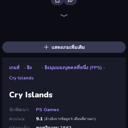
SkillWarz
Fragen
Ships Battlefield 3D
Sniper Mission
SWAT Cats
Zombie Outbreak Arena
Mine Shooter 2: Noob vs Mobs
Kirka.io
Dogfight
Wild Hunter 3D
Rift of Hell: Demons War
Blocky: Dead Waves
Redcoats.io
CS: Chaos Squad
Grandfather Road Chase: Shooter
Zombie Clash 3D: Halloween
The Battleground
Attack of Duty
แสดงเกมเพิ่มเติม
เกมส์
ยิง
ยิงมุมมองบุคคลที่หนึ่ง (FPS)
»
»
»
Cry Islands
Cry Islands
นักพัฒนา
PS Games
คะแนน
9.1
(
อ้างอิงจากข้อมูล 6 เดือนที่ผ่านมา
)
ปล่อยแล้ว
พฤศจิกายน 2563