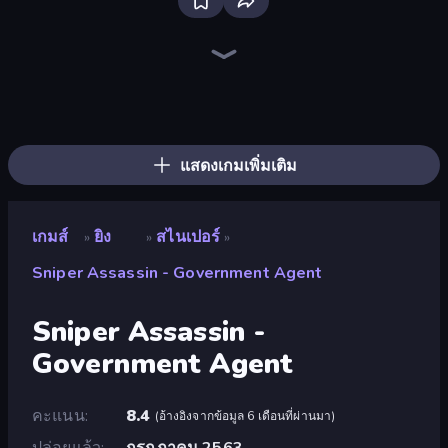
Redcoats.io
SkillWarz
Sniper Mission
Western Sniper
Funny Shooter 2
Fragen
SWAT Cats
Shoot Brainrot
Serious Head
Funny Shooter - Destroy All
Serious Head 2
Wild Hunter 3D
Time Shooter 3: SWAT
Horde Crusher
CS: Chaos Squad
SuperTrip.Land
Destroy Base
Tanks 3D
แสดงเกมเพิ่มเติม
เกมส์
ยิง
สไนเปอร์
»
»
»
Sniper Assassin - Government Agent
Sniper Assassin -
Government Agent
คะแนน
8.4
(
อ้างอิงจากข้อมูล 6 เดือนที่ผ่านมา
)
ปล่อยแล้ว
กรกฎาคม 2563