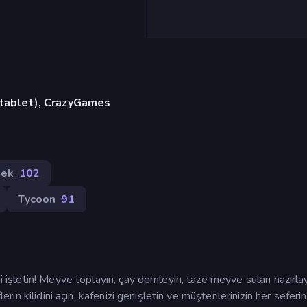
, tablet), CrazyGames
ek
102
Tycoon
91
ni işletin! Meyve toplayın, çay demleyin, taze meyve suları hazırla
lerin kilidini açın, kafenizi genişletin ve müşterilerinizin her seferi