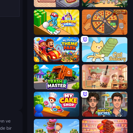
Cat Snack Bar
Panda Palace
Doctor Hero
Ring Restaurant
My Perfect Theme Park
Cat Bakery
Trash Master
Boba Shop
My Cake Shop
Life Simulator: Road to Riches
yın ve
nde bir