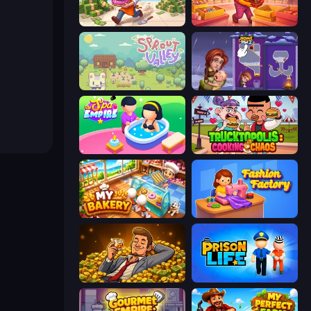
Donut Place
Candy Packing Store
Sprout Valley
Home Pin 2
Spa Empire
Trucktopolis Cooking Chaos
My bakery
Fashion Factory
Idle Billionaire Tycoon
Prison Life