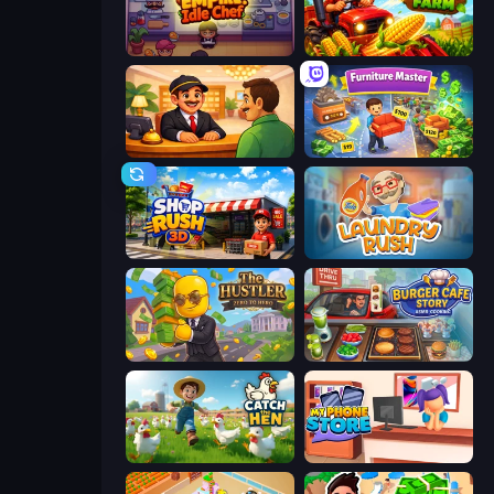
Gourmet Empire: Idle Chef
My Perfect Farm
Idle Hotel Empire Tycoon
Furniture Master: Idle Tycoon
Shop Rush 3D
Laundry Rush
The Hustler
Burger Cafe Story ASMR Cooking
Catch the Hen
My Phone Store