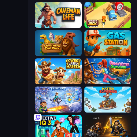
Caveman Life
Lumberjack 3D Simulator
Animal Merge Zoo Park
Gas Station
Cowboy Lasso Master
Underwater Survival
Frost Land - Snow Survival
Master Scavenger