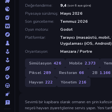
Değerlendirme
9,4
(
son 6 aya göre
)
Piyasaya sürülmüş
Mayıs 2026
Son güncelleme
Temmuz 2026
Oyun motoru
Godot
Platformlar
Tarayıcı (masaüstü, mobil
Uygulaması (iOS, Android)
Oryantasyon
Manzara / Portre
Simülasyon
426
Mobile
2.373
Yem
Piksel
289
Restoran
66
2B
1.166
Hayvan
222
Yönetim
216
Sevimli bir kapibara olarak ormanın en şirin kafesi
neşeli hayvan ziyaretçilerine servis yapın. Yeni tarif