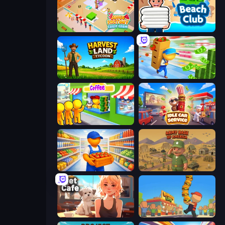
Juice Factory - Fruit Farm
Beach Club
Harvest Land Tycoon
Supermarket Empire
Coffee Idle
Idle Car Service: Tycoon
Supermarket Manager
Army Base Of America
Pet Cafe
Burger Life