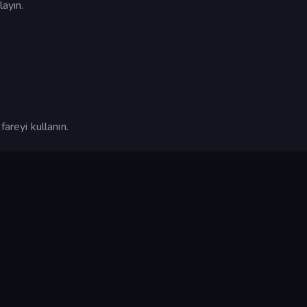
layın.
areyi kullanın.