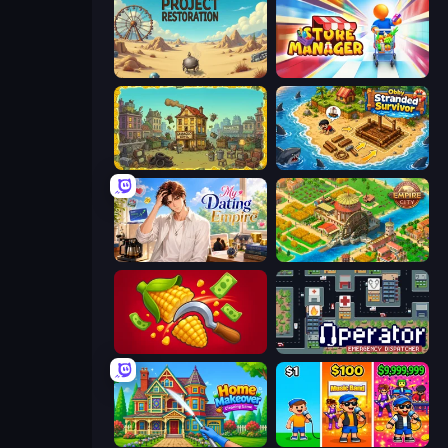
Project Restoration
Store Manager
The Garbaggio Hotel
Obby Stranded Survivor
My Dating Empire
Empire City
Farm-51: Secret Harvest
Operator: Emergency Dispatcher
Home Makeover Cleaning Game
Music Band