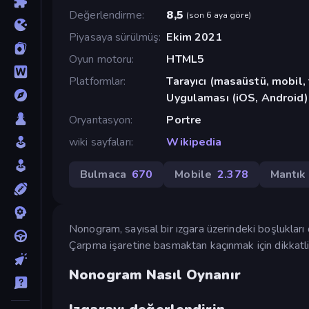
Değerlendirme
8,5
(
son 6 aya göre
)
Piyasaya sürülmüş
Ekim 2021
Oyun motoru
HTML5
Platformlar
Tarayıcı (masaüstü, mobil
Uygulaması (iOS, Android)
Oryantasyon
Portre
wiki sayfaları
Wikipedia
Bulmaca
670
Mobile
2.378
Mantık
Nonogram, sayısal bir ızgara üzerindeki boşlukları 
Çarpma işaretine basmaktan kaçınmak için dikkatl
Nonogram Nasıl Oynanır