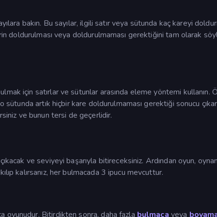
yılara bakın. Bu sayılar, ilgili satır veya sütunda kaç kareyi doldu
lerin doldurulması veya doldurulmaması gerektiğini tam olarak sö
lmak için satırlar ve sütunlar arasında eleme yöntemi kullanın. Ö
 o sütunda artık hiçbir kare doldurulmaması gerektiği sonucu çıkar
siniz ve bunun tersi de geçerlidir.
 çıkacak ve seviyeyi başarıyla bitireceksiniz. Ardından oyun, oyna
kılıp kalırsanız, her bulmacada 3 ipucu mevcuttur.
 oyunudur. Bitirdikten sonra, daha fazla
bulmaca
veya
boyam