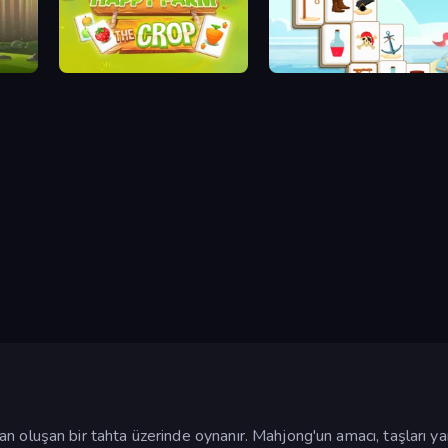
Happy Farm: The Crop
Mahjong Pirate Plunder Journey
 oluşan bir tahta üzerinde oynanır. Mahjong'un amacı, taşları yan