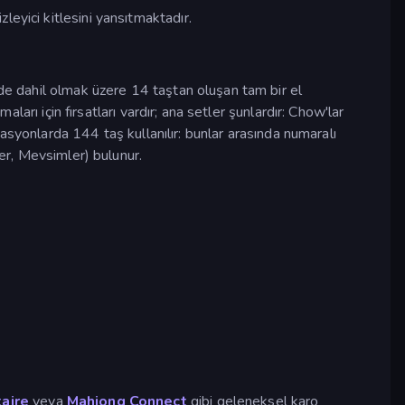
eyici kitlesini yansıtmaktadır.
 de dahil olmak üzere 14 taştan oluşan tam bir el
ları için fırsatları vardır; ana setler şunlardır: Chow'lar
ryasyonlarda 144 taş kullanılır: bunlar arasında numaralı
ler, Mevsimler) bulunur.
aire
veya
Mahjong Connect
gibi geleneksel karo