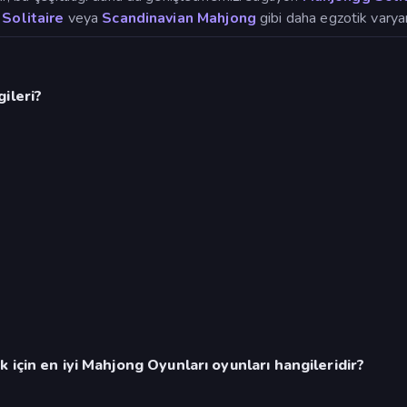
 Solitaire
veya
Scandinavian Mahjong
gibi daha egzotik varyan
ileri?
için en iyi Mahjong Oyunları oyunları hangileridir?