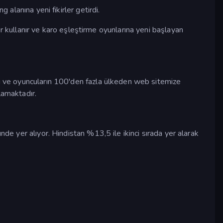
 alanına yeni fikirler getirdi.
 kullanır ve karo eşleştirme oyunlarına yeni başlayan
nu ve oyuncuların 100'den fazla ülkeden web sitemize
lamaktadır.
de yer alıyor. Hindistan %13,5 ile ikinci sırada yer alarak