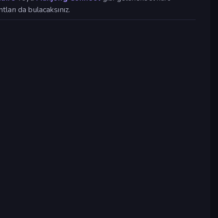
tları da bulacaksınız.