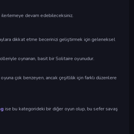
ru ilerlemeye devam edebileceksiniz.
lara dikkat etme becerinizi geliştirmek için geleneksel
leriyle oynanan, basit bir Solitaire oyunudur.
l oyuna çok benzeyen, ancak çeşitlilik için farklı düzenlere
ng
ise bu kategorideki bir diğer oyun olup, bu sefer savaş