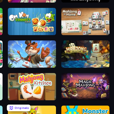
Mahjong Unlimited
Celtic Mahjong Solitaire
Om Nom Connect Classic
Scandinavian Mahjong
Mahjong Magic Islands
Mahjong Collection
Mahjong Kitchen
Magic Mahjong
Originals