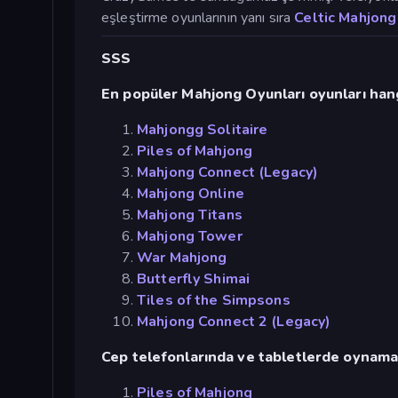
eşleştirme oyunlarının yanı sıra
Celtic Mahjong
SSS
En popüler Mahjong Oyunları oyunları hang
Mahjongg Solitaire
Piles of Mahjong
Mahjong Connect (Legacy)
Mahjong Online
Mahjong Titans
Mahjong Tower
War Mahjong
Butterfly Shimai
Tiles of the Simpsons
Mahjong Connect 2 (Legacy)
Cep telefonlarında ve tabletlerde oynamak 
Piles of Mahjong