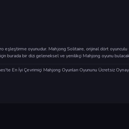
o eşleştirme oyunudur. Mahjong Solitaire, orijinal dört oyunculu
 için burada bir dizi geleneksel ve yenilikçi Mahjong oyunu bulacak
'te En İyi Çevrimiçi Mahjong Oyunları Oyununu Ücretsiz Oynayı