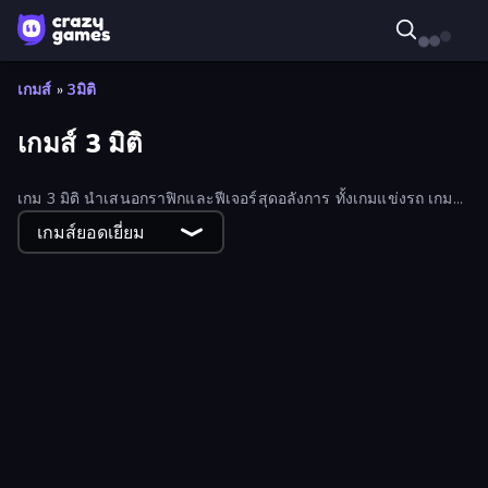
เกมส์
»
3มิติ
เกมส์ 3 มิติ
เกม 3 มิติ นำเสนอกราฟิกและฟีเจอร์สุดอลังการ ทั้งเกมแข่งรถ เกมยิง
ปืน เกมผจญภัย และอื่นๆ อีกมากมาย สนุกกับเกม 3 มิติออนไลน์ฟรี
เกมส์ยอดเยี่ยม
มากมาย
Golf Mania
Brainrot Evolution
Battle Area
Hole Digger in Russia
Soccer Duel
Iron Friend
Archery Master
RollUp Tiles
Obby Highest Jump Ever
Subway Clash Remastered
SimplyUp.io
Idle Streamer
Cube Island 3D
Ice Cream Inc.
Sorcerers Refuge
Gun Racing
Knock Em All
Bounce Out
Tuning Car Racing
Balloon Clash
Little Robot
Monster Merge Battle 3D
Tung Tung Sahur: Obby Challenge
Mega Ramp Car Game: Car Stunts
My bakery
Yarnglen
Brainrot Mega Parkour
Grocery Kart
Dino World: Merge & Fight
SWAT Cats
Crazy Vikings Life
Dino Defense
Sticker Art
Grab Them All
Crazy Walk
My Dinoland