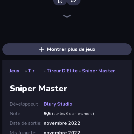
Bloxd.io
Ragdoll Archers
EvoWars.io
Veck.io
Piece of Cake: Merge and Bake
Racing Limits
Traffic Rider
Mahjongg Solitaire
Screw Out: Bolts and Nuts
Words of Wonders
Piles of Mahjong
Designville: Merge & Design
Miniblox
Space Waves
Stickman Clash
SkillWarz
Fortzone Battle Royale
Arrow Escape
Montrer plus de jeux
Jeux
Tir
Tireur D'Elite
Sniper Master
»
»
»
Sniper Master
Développeur
Blury Studio
Note
9,5
(
sur les 6 derniers mois
)
Date de sortie
novembre 2022
Mis à jour le
novembre 2022