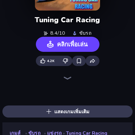
Tuning Car Racing
8.4/10
ขับรถ
คลิกเพื่อเล่น
4.2K
Drive Quest
Real Drift World
Rally Racer Dirt
Parking Fury 3D: Side Hustle
Motor Sport Challenge Type R
City Car Driving Simulator: Stunt
Street Racing: Open World
Extreme Drifter
Hotgear
Real Car Driving
Car Games: Car Racing Game
Nitro Burnout
Cyber Cars Punk Racing 2
Mr. Racer - Car Racing
Real Cars in City
Asphalt Rush
Driving School Simulator
Mega Ramp Car Game: Car Stunts
แสดงเกมเพิ่มเติม
เกมส์
ขับรถ
แข่งรถ
Tuning Car Racing
»
»
»