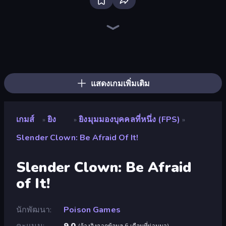
Bloxd.io
Ragdoll Archers
EvoWars.io
Piece of Cake: Merge and Bake
Veck.io
Racing Limits
Traffic Rider
Mahjongg Solitaire
Screw Out: Bolts and Nuts
Words of Wonders
Piles of Mahjong
Designville: Merge & Design
Miniblox
Space Waves
Stickman Clash
SkillWarz
Fortzone Battle Royale
Arrow Escape
แสดงเกมเพิ่มเติม
เกมส์
ยิง
ยิงมุมมองบุคคลที่หนึ่ง (FPS)
»
»
»
Slender Clown: Be Afraid Of It!
Slender Clown: Be Afraid
of It!
นักพัฒนา
Poison Games
คะแนน
9.0
(
อ้างอิงจากข้อมูล 6 เดือนที่ผ่านมา
)