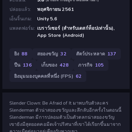
ปล่อยแล้ว
พฤศจิกายน 2561
เอ็นจิ้นเกม
Unity 5.6
แพลตฟอร์ม
เบราว์เซอร์ (สำหรับเดสก์ท็อปเท่านั้น),
App Store (Android)
ยิง
88
สยองขวัญ
32
สัตว์ประหลาด
137
ปืน
136
เก็บของ
428
ภารกิจ
105
ยิงมุมมองบุคคลที่หนึ่ง (FPS)
62
Slender Clown: Be Afraid of It มาพบกับตัวละคร
Slenderman ตัวน่าสยองขวัญและลึกลับอีกครั้งในตอนนี้
Slenderman มีการปลอมตัวเป็นตัวตลกน่าสยองขวัญ
เขายังมีสุดยอดคอมีดเจ้าปริศนาที่เขาได้เรียกขึ้นมาจาก
ความมืดต่อมาอยู่เคียงกับพวกเขา