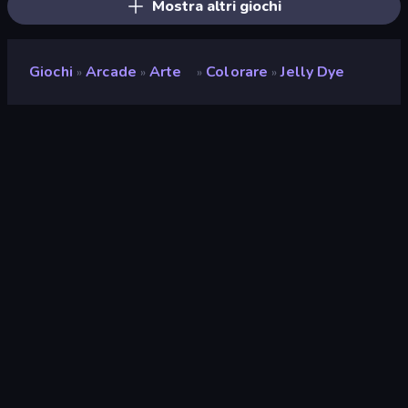
Mostra altri giochi
Giochi
Arcade
Arte
Colorare
Jelly Dye
»
»
»
»
Jelly Dye
Sviluppatore
Egor Davydov
Valutazione
8,5
(
negli ultimi 6 mesi
)
Rilasciato
giugno 2026
Ultimo aggiornamento
luglio 2026
Motore di gioco
Unity 6
Piattaforme
Browser (desktop, mobile,
tablet), App CrazyGames
(iOS, Android)
Orientamento
Ritratto