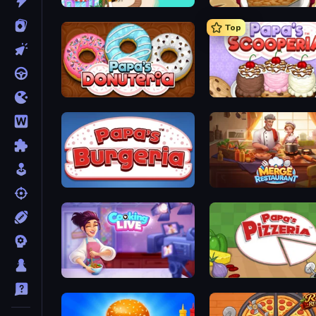
Papa's Freezeria
Papa's Bakeria
Top
Papa's Donuteria
Papa's Scooperia
Papa's Burgeria
Merge Restaurant
Cooking Live
Papa's Pizzeria