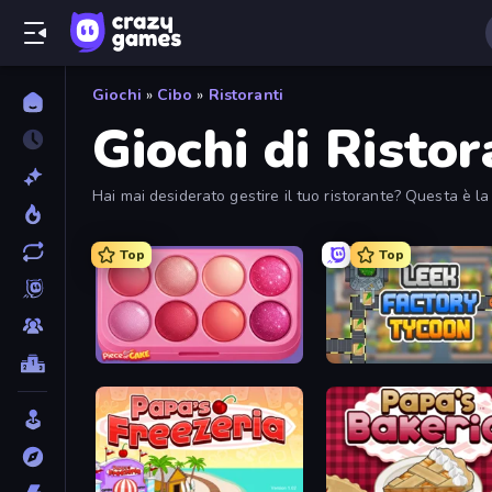
Giochi
»
Cibo
»
Ristoranti
Giochi di Ristor
Hai mai desiderato gestire il tuo ristorante? Questa è la t
giochi di ristorazione.
Top
Top
Piece of Cake: Merge and Bake
Leek Factory Tycoon