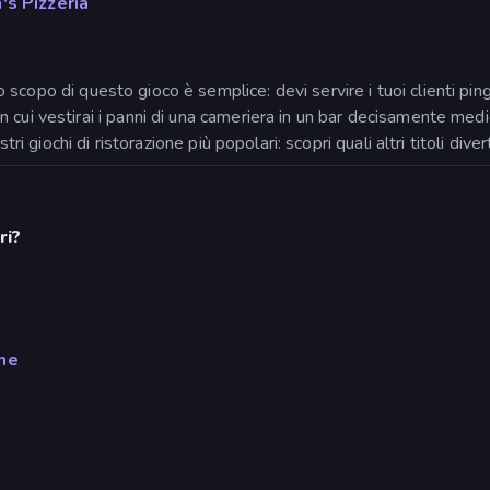
's Pizzeria
o scopo di questo gioco è semplice: devi servire i tuoi clienti pin
in cui vestirai i panni di una cameriera in un bar decisamente medi
tri giochi di ristorazione più popolari: scopri quali altri titoli dive
ri?
me