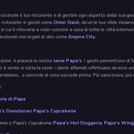
i costruire il tuo ristorante e di gestire ogni aspetto della sua g
 ristorante in giochi come
Diner Dash,
dove le tue sfide iniziano
, in cui ti ritroverai a voler scrivere a casa di tutte le città interna
gestionali non legati al cibo come
Empire City.
azione, ti piacerà la nostra
serie Papa's
. I giochi permettono di 
 simile in tutta la serie: i clienti affamati effettuano diverse ordi
si arrabbino... a seconda di cosa succede prima. Più sarai bravo, più
:
ria di Papa
's Donuteria
o
Papa's Cupcakeria
eria o Papa's Cupcakeria:
Papa's Hot Doggeria
,
Papa's Wing