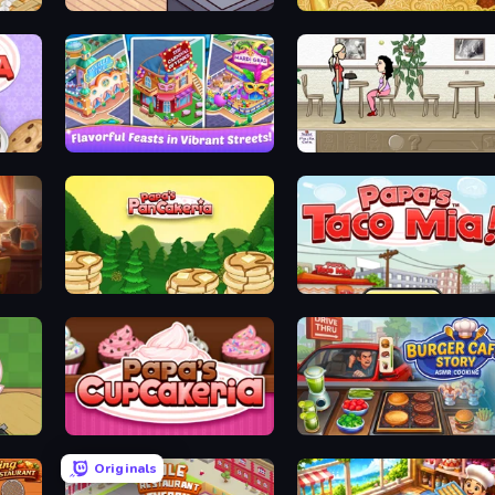
Cat Snack Bar
Papa's Pastaria
Mom's Diary 2
The Waitress
Papa's Pancakeria
Papa's Taco Mia
Papas Cupcakeria
Burger Cafe Story ASMR Co
Originals