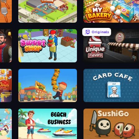
Idle Restaurant Tycoon
My bakery
Originals
Sweet Shop 3D
Unique Flavors
iner
Burger Life
Card Cafe