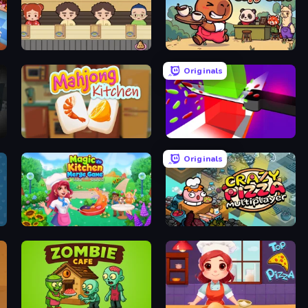
Sushi Go Round
Capy Cafe
Originals
Mahjong Kitchen
Jelly Restaurant
Originals
Magic Kitchen: Merge Game
Crazy Pizza Multiplayer