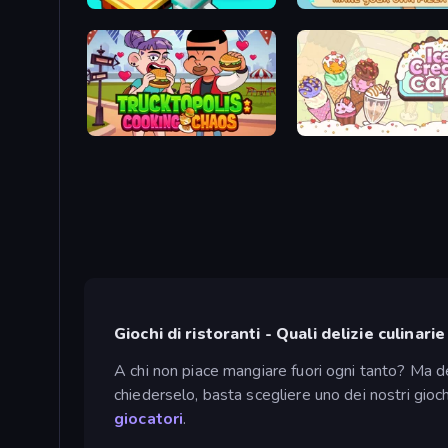
Penguin Restaurant
ABC Pizza Maker
Trucktopolis Cooking Chaos
Ice Cream Cafe
Giochi di ristoranti - Quali delizie culinari
A chi non piace mangiare fuori ogni tanto? Ma de
chiederselo, basta scegliere uno dei nostri giochi
giocatori
.