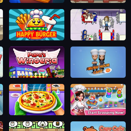
My Cake Shop
Papa's Hot Doggeria
Happy Burger
Diner Dash
Papa's Wingeria
Rush Hour Cafe
oking
Pizza Maker
Ice Cream Fever: Cooking Game