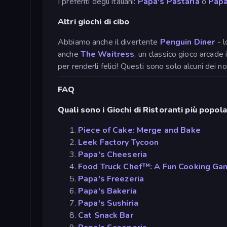
I preferiti degli italiani:
Papa's Pastaria
o
Papa
Altri giochi di cibo
Abbiamo anche il divertente
Penguin Diner
- l
anche
The Waitress
, un classico gioco arcade 
per renderli felici! Questi sono solo alcuni dei nos
FAQ
Quali sono i Giochi di Ristoranti più popola
Piece of Cake: Merge and Bake
Leek Factory Tycoon
Papa's Cheeseria
Food Truck Chef™: A Fun Cooking Ga
Papa's Freezeria
Papa's Bakeria
Papa's Sushiria
Cat Snack Bar