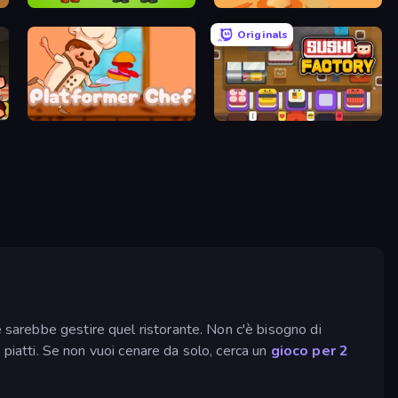
Zombie Cafe
Top Pizza
Originals
Platformer Chef
Sushi Factory
e sarebbe gestire quel ristorante. Non c'è bisogno di
i piatti. Se non vuoi cenare da solo, cerca un
gioco per 2