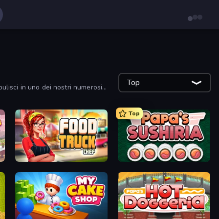
Top
 pulisci in uno dei nostri numerosi
Top
Food Truck Chef™: A Fun Cooking Game
Papa's Sushiria