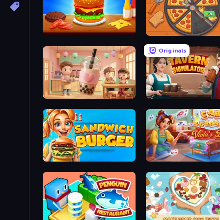
Burger Cafe
Ring Restaurant
Originals
Boba Shop
Tavern Simulator
Sandwich Burger
Card Scramble: Viola's D