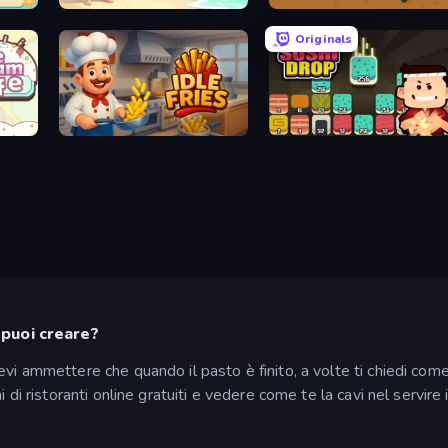
Beach Business
Sushi Go
Originals
Idle Fries
Sushi Drop
e puoi creare?
vi ammettere che quando il pasto è finito, a volte ti chiedi com
 di ristoranti online gratuiti e vedere come te la cavi nel servire 