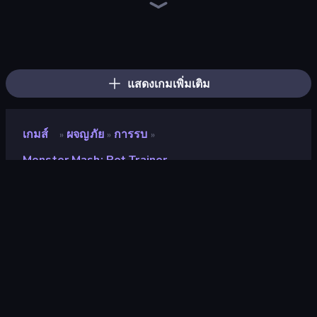
Heroes Assemble
Dig out of Prison
Goddess Connect
Arcath Tales
Legend of Hero
AFK Dungeon: Idle Action RPG
Rise Hero
Magic World
Knight Hero Adventure Idle RPG
Knight Hero 2 Revenge Idle RPG
Realm Traveler
Firestone – Idle Clicker Online RPG
Idle Saga
Divine Clash
Spirit Wars
Rumble Heroes
OneBit Adventure
Skillfite.io
แสดงเกมเพิ่มเติม
เกมส์
ผจญภัย
การรบ
»
»
»
Monster Mash: Pet Trainer
Monster Mash: Pet Trainer
นักพัฒนา
Funtory
คะแนน
9.2
(
อ้างอิงจากข้อมูล 6 เดือนที่ผ่านมา
)
ปล่อยแล้ว
กุมภาพันธ์ 2567
อัพเดทล่าสุด
กรกฎาคม 2567