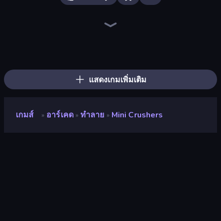
Ragdoll Archers
Mage Castle Idle Defense
Zombies 4 Weapon Merge
Furry Road
Bouncemasters
Money Ping Pong
Pew Pew Dose
Kick the Buddy
Merge Tools - Merge and Dig
Pumpkin Defense: Merge Cannon
Robby: Many Games
Obby: +1 Click Wall Breaker
Obby: Supercar Race on Keyboard
Cars Arena
Obby vs Brainrot
Robby: Cross the Road for Brainrot
Merge & Dig!
Baseball For Brainrot
แสดงเกมเพิ่มเติม
เกมส์
อาร์เคด
ทำลาย
Mini Crushers
»
»
»
Mini Crushers
นักพัฒนา
dennatolich
คะแนน
9.7
(
อ้างอิงจากข้อมูล 6 เดือนที่ผ่านมา
)
ปล่อยแล้ว
เมษายน 2567
อัพเดทล่าสุด
เมษายน 2567