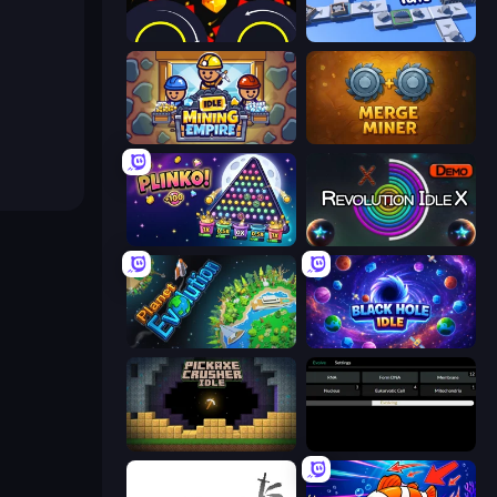
Crusher Clicker
Conveyor Idle
Idle Mining Empire
Merge Miner
PLINKO!
Revolution Idle X
Planet Evolution: Idle Clicker
Black Hole Idle
Pickaxe Crusher Idle
Evolve