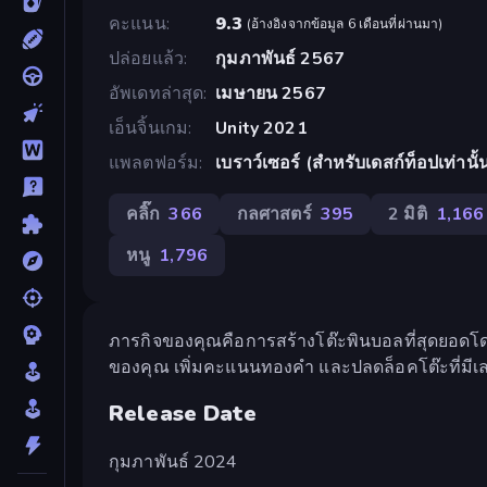
คะแนน
9.3
(
อ้างอิงจากข้อมูล 6 เดือนที่ผ่านมา
)
ปล่อยแล้ว
กุมภาพันธ์ 2567
อัพเดทล่าสุด
เมษายน 2567
เอ็นจิ้นเกม
Unity 2021
แพลตฟอร์ม
เบราว์เซอร์ (สำหรับเดสก์ท็อปเท่านั้
คลิ๊ก
366
กลศาสตร์
395
2 มิติ
1,166
หนู
1,796
ภารกิจของคุณคือการสร้างโต๊ะพินบอลที่สุดยอดโ
ของคุณ เพิ่มคะแนนทองคำ และปลดล็อคโต๊ะที่มีเล
Release Date
กุมภาพันธ์ 2024