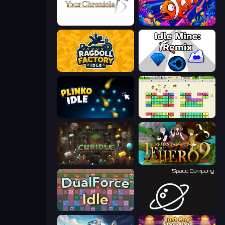
Your Chronicle
Fish Catch Idle
Ragdoll Factory Idle
Idle Mine: Remix
Plinko Idle
Idle Breakout
Cubidle
Incremental Epic Hero 2
DualForce Idle
Space Company