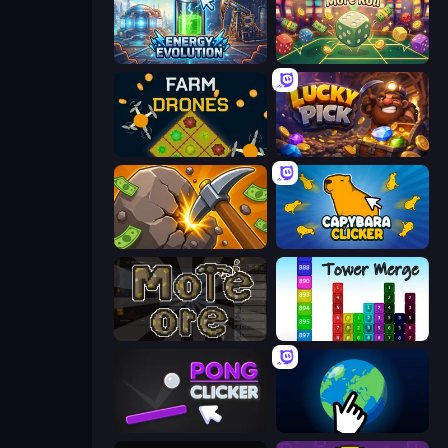
Energy Evolution
Just One More Roll
Farm Drones
Lucky Pick
Mine Clicker
Capybara Clicker
More Ore
Tower Merge
Pong Clicker
Planet Clicker 2