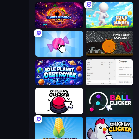
Planet Destroy Idle
Idle Clicker Runner
Candy Clicker 2
Mystery Digger
Idle Planet Destroyer
Idle Ants
Click Click Clicker
Satisfying Ball Clicker