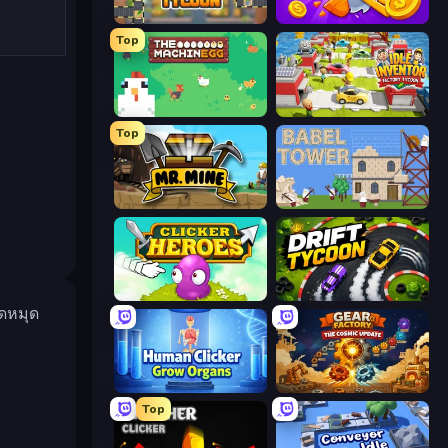
Leek Factory Tycoon
Farm Ring Idle
Top
The MachinEGG
Idle Inventor
Top
Mr. Mine
Babel Tower
Clicker Heroes
Drift Tycoon
ดหมุด
Human Clicker: Grow Organs
Gear Factory
Top