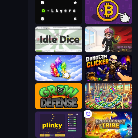
Omega Layers
Money Maker
Idle Dice
Rotcalypse: Idle Incremental
Crystalia Idle Clicker
Dungeon Clicker
Grow Defense
Money Factory: Tycoon Idle Game
Plinky
Evolutionary Tribe