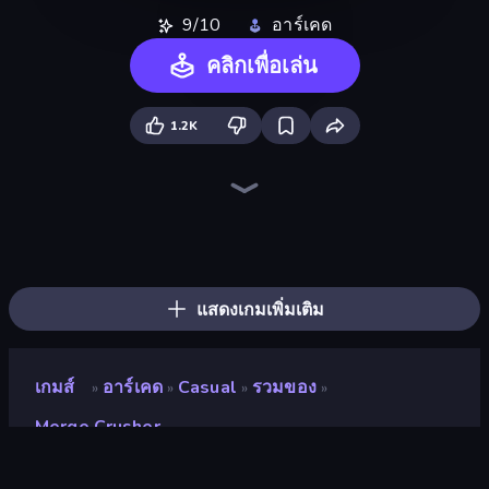
9/10
อาร์เคด
คลิกเพื่อเล่น
1.2K
Ragdoll Archers
CubeRealm.io
Island Expander
War of Mine
Noob Tower Defense
ZombieCraft
BoomCraft
Mini Mine
MineTap Merge Clicker
Miniblox
Mineblox - Guess the Recipe
Noob Fuse
Cubidle
Survival Craft Adventure
Noob's Farm Escape
Monster School 3
Trap Craft
Monster School Herobrine Siren Head
แสดงเกมเพิ่มเติม
เกมส์
อาร์เคด
Casual
รวมของ
»
»
»
»
Merge Crusher