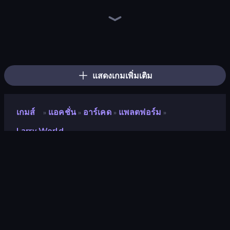
Super Billy Boy
Steve's World
Super Oliver World
Baby Chicco Adventures
Ringo Starfish
Super Onion Boy 2
Geometry Game
Pacman
Stacky Bird
Fast Ball Jump
Hyper Cube Challenge
Ninja Parkour Multiplayer
Om Nom: Run
Sprunki
Electron Dash
Crazy Sheep
Cut the Rope
Speed Dash
แสดงเกมเพิ่มเติม
เกมส์
แอคชั่น
อาร์เคด
แพลตฟอร์ม
»
»
»
»
Larry World
Larry World
นักพัฒนา
Onduck Games
คะแนน
8.3
(
อ้างอิงจากข้อมูล 6 เดือนที่ผ่านมา
)
ปล่อยแล้ว
สิงหาคม 2568