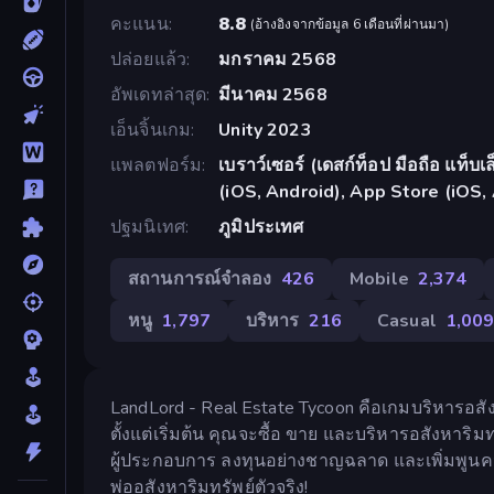
คะแนน
8.8
(
อ้างอิงจากข้อมูล 6 เดือนที่ผ่านมา
)
ปล่อยแล้ว
มกราคม 2568
อัพเดทล่าสุด
มีนาคม 2568
เอ็นจิ้นเกม
Unity 2023
แพลตฟอร์ม
เบราว์เซอร์ (เดสก์ท็อป มือถือ แท็
(iOS, Android), App Store (iOS,
ปฐมนิเทศ
ภูมิประเทศ
สถานการณ์จำลอง
426
Mobile
2,374
หนู
1,797
บริหาร
216
Casual
1,00
LandLord - Real Estate Tycoon คือเกมบริหารอสัง
ตั้งแต่เริ่มต้น คุณจะซื้อ ขาย และบริหารอสังหาร
ผู้ประกอบการ ลงทุนอย่างชาญฉลาด และเพิ่มพูนควา
พ่ออสังหาริมทรัพย์ตัวจริง!