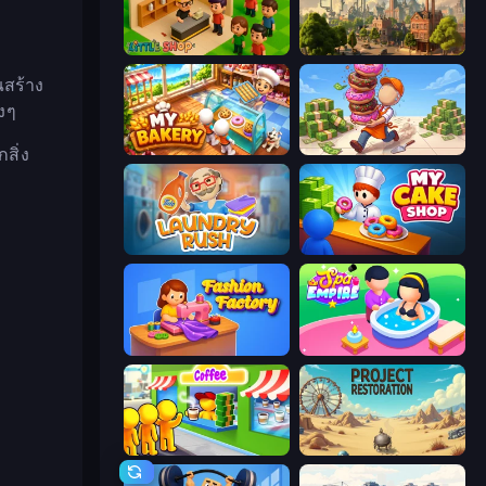
Little Shop
Steam City
ณสร้าง
งๆ
My bakery
Donut Place
สิ่ง
Laundry Rush
My Cake Shop
Fashion Factory
Spa Empire
Coffee Idle
Project Restoration