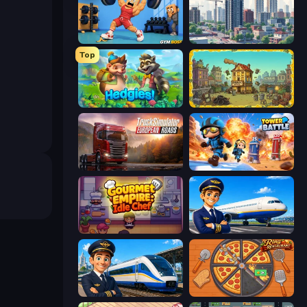
Gym Boss
SuperCity 3D
Top
Hedgies
The Garbaggio Hotel
Truck Simulator: European Roads
Tower Battle
Gourmet Empire: Idle Chef
Idle Airport Tycoon
Idle Train Empire Tycoon
Ring Restaurant