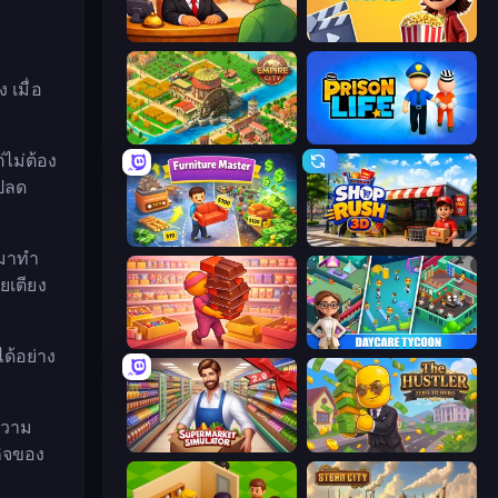
Idle Hotel Empire Tycoon
Idle Cinema Tycoon
 เมื่อ
Empire City
Prison Life
ไม่ต้อง
อปลด
Furniture Master: Idle Tycoon
Shop Rush 3D
บมาทำ
ยเตียง
Candy Packing Store
DayCare Tycoon
ด้อย่าง
ความ
Supermarket Simulator: Store Manager
The Hustler
กิจของ