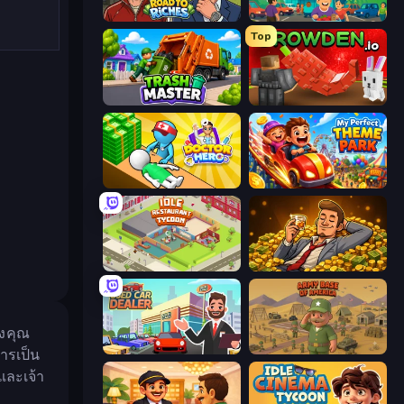
Life Simulator: Road to Riches
Idle Supermarket Tycoon
Top
Trash Master
Grow A Garden | Growden.io
Doctor Hero
My Perfect Theme Park
Idle Restaurant Tycoon
Idle Billionaire Tycoon
องคุณ
Used Car Dealer Tycoon
Army Base Of America
ารเป็น
และเจ้า