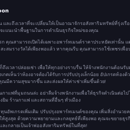
coon
และถึงเวลาที่จะเปลี่ยนให้เป็นอาณาจักรอสังหาริมทรัพย์ที่รุ่งเรือง
ซึ่งจะแนะนำพื้นฐานในการดำเนินธุรกิจใหม่ของคุณ
ก คุณสามารถเปิดได้เฉพาะอพาร์ทเมนต์ราคาประหยัดเท่านั้น แต่
ุณสะสมรางวัลได้เพียงพอแล้ว หากคุณรีบ คุณสามารถใช้เพชรเพื่
ึงเวลาปล่อยเช่า เพื่อให้ทุกอย่างราบรื่น ให้จ้างพนักงานต้อนรั
งเกตเห็นว่าห้องอาจต้องได้รับการปรับปรุงเล็กน้อย อัปเกรดห้องด้ว
องคุณมีความสุขมากขึ้น และส่งผลให้ค่าเช่าเพิ่มขึ้นด้วย!
กาแฟที่มุมถนนล่ะ อย่าลืมจ้างพนักงานเพื่อให้ธุรกิจดำเนินต่อไปไ
ยิม ร้านกาแฟ และสถานที่อื่นๆ ทั่วเมือง
ลงทุนอัพเกรดเพิ่มเติม ปรับปรุงอพาร์ทเมนต์ของคุณ เพิ่มสิ่งอำนวย
ให้สูงสุด ด้วยความพยายามและกลยุทธ์ที่เพียงพอ คุณจะขยายธุร
ละกลายเป็นเจ้าพ่ออสังหาริมทรัพย์ในที่สุด!