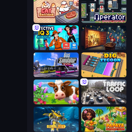
Cat Snack Bar
Operator: Emergency Dispatcher
Detective IQ 3
Container Auction
Bus Simulator: EVO
Dig Tycoon
Country Life Meadows
Traffic Loop
Global City
Papaya Summer Farm