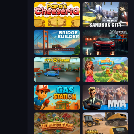
Papa's Cheeseria
Sandbox City
Bridge Builder
Driving School Simulator
Retro Garage
The Farmers
Gas Station
MMA Manager 2