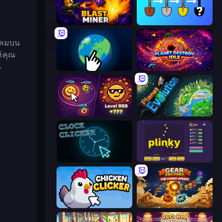
Blast Miner
Merge Tools - Merge and Dig
ิคมบน
ห้คุณ
น
Planet Clicker 2
Planet Destroy Idle
Dominate All Shapes
Planet Evolution: Idle Clicker
Clock Clicker
Plinky
Chicken Clicker
Gear Factory