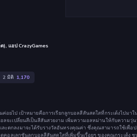
บเล็ต), แอป CrazyGames
2 มิติ
1,170
ยเป็นค่อยไป เป้าหมายคือการเรียกลูกบอลสีสันสดใสที่กระเด้งไปมา
บอลจะเปลี่ยนสีเป็นสีสันสวยงาม เพิ่มความอลหม่านให้กับความวุ่
ละตกลงมาจะได้รับรางวัลอันทรงคุณค่า ซึ่งคุณสามารถใช้เพื่อ
าดูคอลเลกชันลูกบอลสีสันสดใสที่เพิ่มขึ้นเรื่อยๆ ของคุณกระเด้ง ช