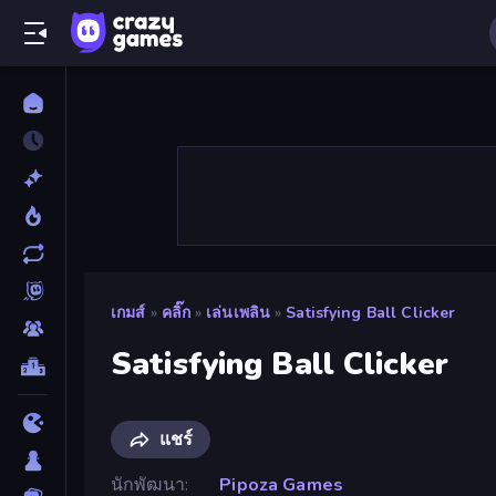
เกมส์
»
คลิ๊ก
»
เล่นเพลิน
»
Satisfying Ball Clicker
Satisfying Ball Clicker
แชร์
นักพัฒนา
Pipoza Games