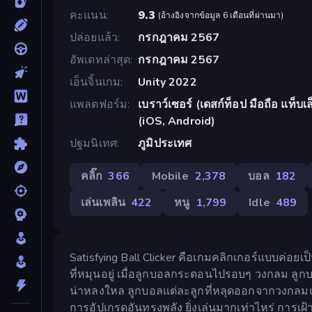
คะแนน
9.3
(
อ้างอิงจากข้อมูล 6 เดือนที่ผ่านมา
)
ปล่อยแล้ว
กรกฎาคม 2567
อัพเดทล่าสุด
กรกฎาคม 2567
เอ็นจิ้นเกม
Unity 2022
แพลตฟอร์ม
เบราว์เซอร์ (เดสก์ท็อป มือถือ แท็
(iOS, Android)
ปฐมนิเทศ
ภูมิประเทศ
คลิ๊ก
366
Mobile
2,378
บอล
182
เล่นเพลิน
422
หนู
1,799
Idle
489
Satisfying Ball Clicker คือเกมคลิกเกอร์แบบค่อ
ที่หมุนอยู่ เมื่อลูกบอลกระดอนไปรอบๆ วงกลม ลูก
น่าหลงใหล ลูกบอลแต่ละลูกที่หลุดออกจากวงกลมแ
การอัปเกรดอันทรงพลัง ยิ่งเล่นมากเท่าไหร่ การเฝ้