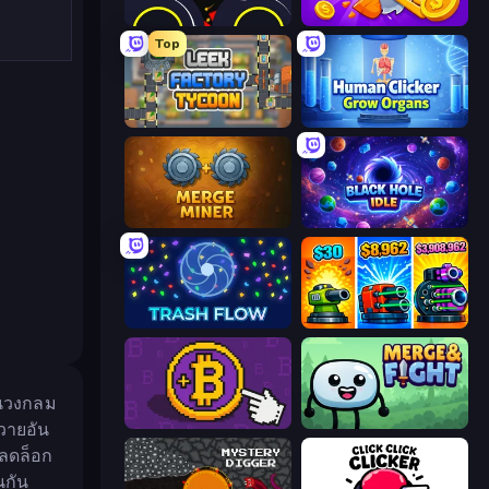
Crusher Clicker
Farm Ring Idle
Top
Leek Factory Tycoon
Human Clicker: Grow Organs
Merge Miner
Black Hole Idle
Trash Flow
Pumpkin Defense: Merge Cannon
ในวงกลม
Money Maker
Merge & Fight
นวายอัน
ปลดล็อก
นกัน