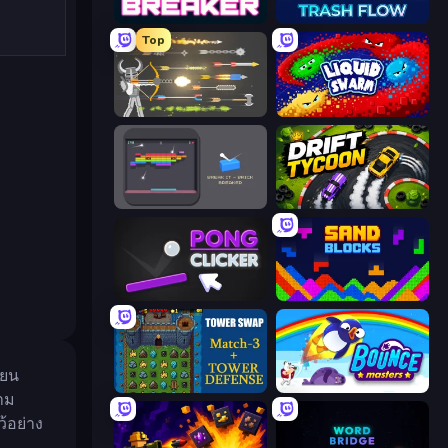
Bricks Breaker
Trash Flow
Top
Ragdoll Archers
Liquid Swarm
Break it - Brick Breaker
Drift Tycoon
Pong Clicker
Sand Blocks
่ยน
Tower Swap
Bouncemasters
าม
้อย่าง