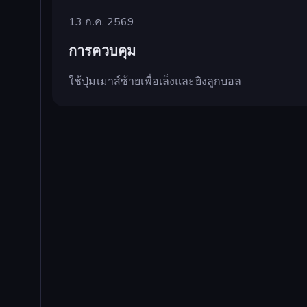
13 ก.ค. 2569
การควบคุม
ใช้ปุ่มเมาส์ซ้ายเพื่อเล็งและยิงลูกบอล