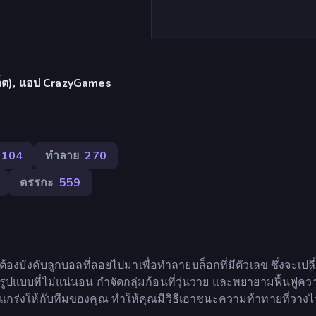
บเล็ต), แอป CrazyGames
104
ทำลาย
270
ตรรกะ
559
งบังคับลูกบอลที่ลอยไปมาเพื่อทำลายบล็อกที่มีตัวเลข ซึ่งจะเปลี
รูปแบบที่ไม่แน่นอน กำจัดกลุ่มก้อนที่วุ่นวาย และพยายามฟื้นฟูคว
งแกร่งให้กับทีมของคุณ ทำให้คุณมีวิธีเอาชนะความท้าทายที่วางไว