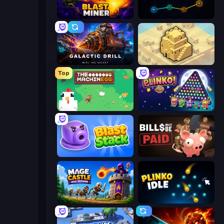
Blast Miner
Word Bridge
Galactic Drill
City Blocks
Top
The MachinEGG
PLINKO!
Blast Stack
Bills Must Be Paid
Mage Castle Idle Defense
Plinko Idle