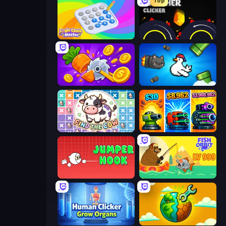
Top
Logic Chain Master
Crusher Clicker
Farm Ring Idle
Honk
Find The Cow
Pumpkin Defense: Merge Cannon
Jumper Hook
Fish Orbit
Human Clicker: Grow Organs
Land Explorers: Merge & Build