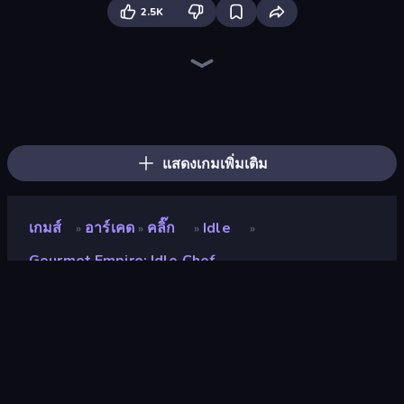
2.5K
The MachinEGG
Idle Clicker Runner
Ragdoll Factory Idle
Idle Mining Empire
Conveyor Idle
Farm Ring Idle
Mine Clicker
Human Clicker: Grow Organs
Land Explorers: Merge & Build
Gear Factory
Merge & Fight
Money Maker Idle
Fish Catch Idle
Merge Tools - Merge and Dig
Machine Eater
Sandbox: Particle World
BloomGuard
Crusher Clicker
แสดงเกมเพิ่มเติม
เกมส์
อาร์เคด
คลิ๊ก
Idle
»
»
»
»
Gourmet Empire: Idle Chef
Gourmet Empire: Idle Chef
นักพัฒนา
Beetleplay
คะแนน
9.3
(
อ้างอิงจากข้อมูล 6 เดือนที่ผ่านมา
)