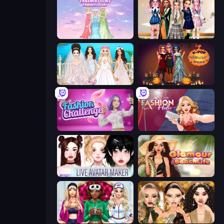
Tailor Stylist: Fashion Diary
Back To School: Uniforms Edition
Model Wedding
K-Pop Halloween Dress Up
Fashion Challenge: Catwalk Run
Fashion Holic
Live Avatar Maker: Girls
Glamour Beach Life
BFFs Luxury Loungewear
Autumn Glam Gala