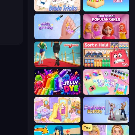
Brain Tricks: Brain Games
Shopping Sort
Nail Salon
High School Popular Girls
Shoe Race
Sort n Hold
Jelly Dye
Holographic Trends
Fairy Room - Decor Game
Fashion Battle
Top