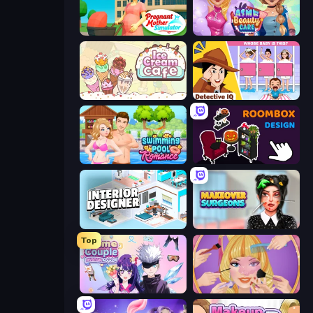
Pregnant Mother Simulator
ASMR Beauty Care
Ice Cream Cafe
Detective IQ: Brain Games
Swimming Pool Romance
Roombox Design
Interior Designer: Unpacking House
Makeover Surgeons
Top
Anime Couple: Avatar Maker
Extreme Makeover