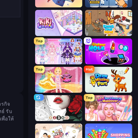
Fill The Fridge
Find Sort Match - Puzzle
KiKi World
Knock Your Mind
Top
Idol Livestream: Fashion Game
Make Up Hole
Top
Hot
Royal Glow Princess Makeover
Draw Missing Part | DOP Puzzle
Top
ารกิจ
์ รับ
พื่อให้
Numicolor
BFF Makeover - Spa & Dress Up