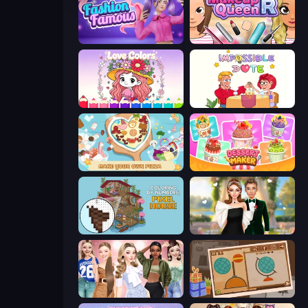
Fashion Famous
Make Up Queen R
Love Colors
Impossible Date
ABC Pizza Maker
Dessert Maker
Coloring by Numbers: Pixel House
Valentine's Day Proposal
Fashion Week 2025
Chigiri: Paper Puzzle