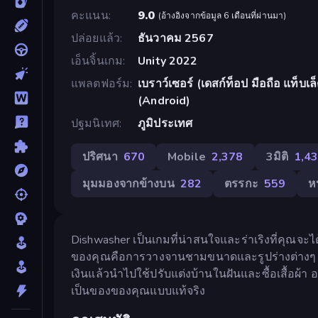
คะแนน
9.0
(
อ้างอิงจากข้อมูล 6 เดือนที่ผ่านมา
)
ปล่อยแล้ว
ธันวาคม 2567
เอ็นจิ้นเกม
Unity 2022
แพลตฟอร์ม
เบราว์เซอร์ (เดสก์ท็อป มือถือ แท็บ
(Android)
ปฐมนิเทศ
ภูมิประเทศ
ปริศนา
670
Mobile
2,378
3มิติ
1,4
มุมมองจากข้างบน
282
ตรรกะ
559
ห
Dishwasher เป็นเกมที่น่าสนใจและร่าเริงที่คุณจะได้
ของคุณคือการวางจานชามขนาดและรูปร่างต่างๆ เช
เงินแล้วนำไปใช้ปรับแต่งบ้านในฝันและซื้อเสื้อผ้า
เป็นของของคุณแบบแท้จริง