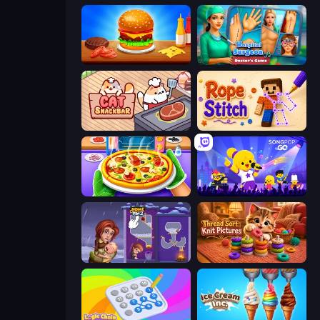
Burger Cafe
Hospital Surgeon: Doctor's Game
Cat Snack Bar
Rope Stitch Puzzle
Pizza Maker
SongPop GO
Home Pin 2
Thread Sort: Knit Pictures