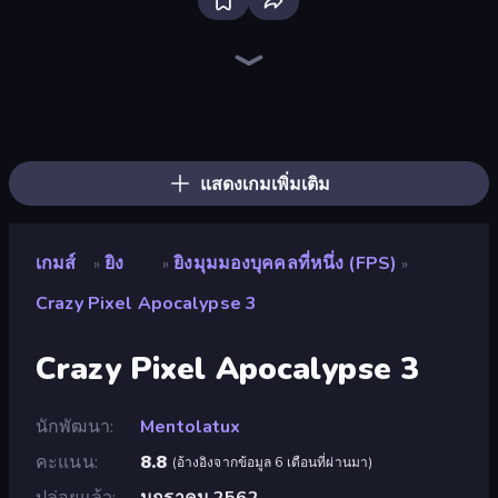
Bloxd.io
Ragdoll Archers
EvoWars.io
Veck.io
Piece of Cake: Merge and Bake
Racing Limits
Traffic Rider
Mahjongg Solitaire
Screw Out: Bolts and Nuts
Words of Wonders
Piles of Mahjong
Designville: Merge & Design
Miniblox
Space Waves
Stickman Clash
SkillWarz
Fortzone Battle Royale
Arrow Escape
แสดงเกมเพิ่มเติม
เกมส์
ยิง
ยิงมุมมองบุคคลที่หนึ่ง (FPS)
»
»
»
Crazy Pixel Apocalypse 3
Crazy Pixel Apocalypse 3
นักพัฒนา
Mentolatux
คะแนน
8.8
(
อ้างอิงจากข้อมูล 6 เดือนที่ผ่านมา
)
ปล่อยแล้ว
มกราคม 2562