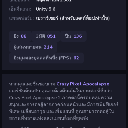
เอ็นจิ้นเกม
Unity 5.6
แพลตฟอร์ม
เบราว์เซอร์ (สำหรับเดสก์ท็อปเท่านั้น)
ยิง
88
3มิติ
851
ปืน
136
ผู้เล่นหลายคน
214
ยิงมุมมองบุคคลที่หนึ่ง (FPS)
62
หากคุณเคยชื่นชอบเกม
Crazy Pixel Apocalypse
เวอร์ชั่นต้นฉบับ คุณจะต้องตื่นเต้นในภาคต่อ ที่ชื่อว่า
Crazy Pixel Apocalypse 2 ภาคต่อนี้ครอบคลุมความ
สนุกและการต่อสู้จากภาคก่อนหน้าและมีการเพิ่มฟีเจอร์
พิเศษ เปลี่ยนอาวุธ และเพิ่มแผนที่ คุณสามารถต่อสู้ใน
สถานที่หลายแห่งและแมพบล็อกที่สุดเจ๋ง