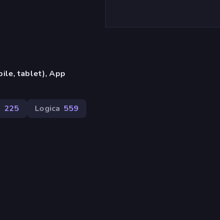
ile, tablet), App
i
225
Logica
559