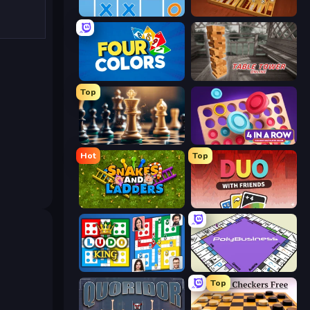
Tris
Backgammon Online
Uno Online
Table Tower Online
Top
Scacchi Gratis
Forza 4 Online
Hot
Top
Snakes and Ladders
DUO With Friends
Ludo King
PolyBusiness (Unofficial Monopoly)
Top