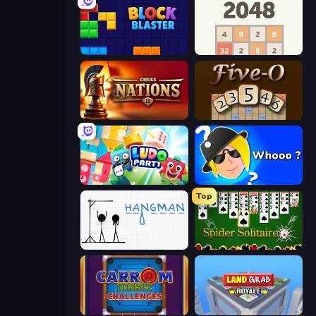
Block Blaster
2048
Chess Nations
Five-O
Ludo Party
Indovina Chi
Top
Hangman
Spider Solitaire
Carrom Masti Challenges
Landgrab Royale