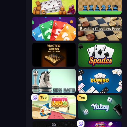
Russian Bingo
Chessformer
Foono Online Multiplayer
Russian Checkers Free
Master Chess
Spades
Chess Master
Domino Battle
Top
Top
Sweety Ludo
Yatzy