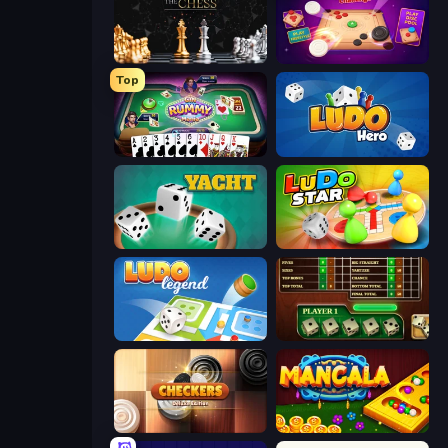
The Chess
Disk Strike: Carrom Challenge
Top
Gin Rummy Mania
Ludo Hero
Yacht
Ludo Star League
Ludo Legend
Yahtzee Online
Checkers Deluxe Edition
Mancala Online