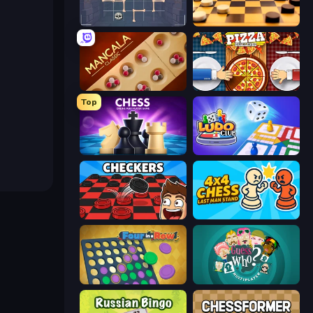
Quoridor Online
English Checkers Free
Mancala Classic
Pizza Challenge
Top
Scacchi Online Multigiocatore
Ludo Club
Dama Multiplayer
4x4 Chess: Last Man Stand
Four in a Row
Guess Who Online