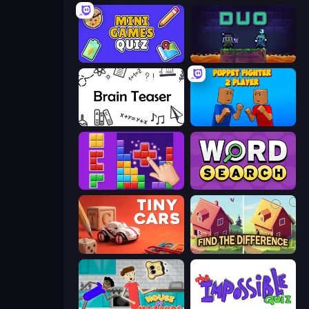
Mini Games Quiz
Duo
Brain Teaser
Puppet Fighter 2 Player
BlockBuster Puzzle
Daily Word Search
Tiny Cars
Find The Difference