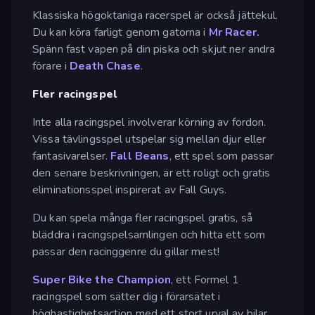
Klassiska högoktaniga racerspel är också jättekul.
Du kan köra farligt genom gatorna i
Mr Racer.
Spänn fast vapen på din piska och skjut ner andra
förare i
Death Chase
.
Fler racingspel
Inte alla racingspel involverar körning av fordon.
Vissa tävlingsspel utspelar sig mellan djur eller
fantasivarelser.
Fall Beans
, ett spel som passar
den senare beskrivningen, är ett roligt och gratis
eliminationsspel inspirerat av Fall Guys.
Du kan spela många fler racingspel gratis, så
bläddra i racingspelsamlingen och hitta ett som
passar den racinggenre du gillar mest!
Super Bike the Champion
, ett Formel 1
racingspel som sätter dig i förarsätet i
höghastighetsaction med ett stort urval av bilar