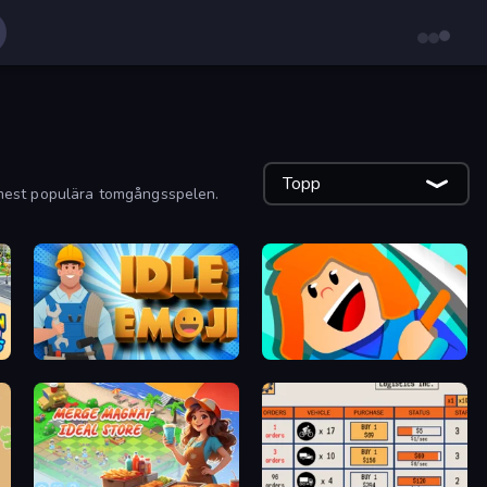
Topp
ch mest populära tomgångsspelen.
Idle Emoji Factory
Minecube