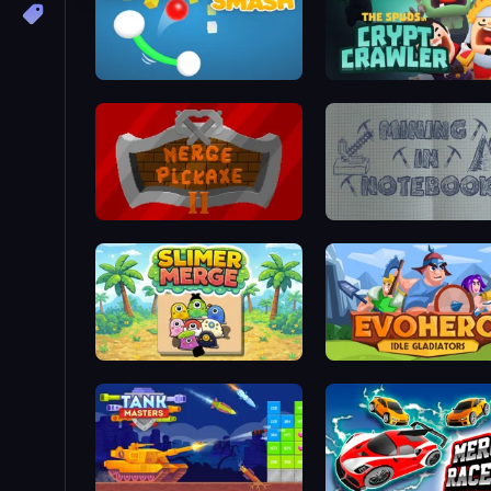
Pixel Smash
Crypt Crawler
Merge Pickaxe 2
Mining in Notebook
Slimer Merge
EvoHero: Idle Gladiators