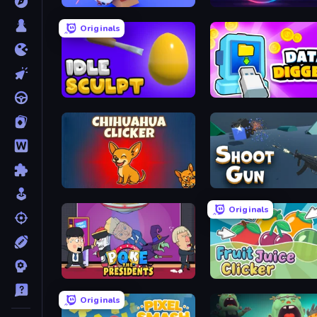
Hamster Factory ASMR
Ball Ring Destruction
Originals
Idle Sculpt
Data Diggers
Chihuahua Clicker
Shoot Gun Clicker
Originals
Poke the Presidents
Fruit Juice Clicker
Originals