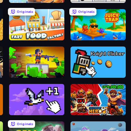
Merge Magnat - Ideal Store
Logistics Inc
Originals
Originals
Fast Food Factory
Juicy Trap
Cubic Frontier: Zombie Robby
Knight Clicker
Bird Flight Idle
Ascendant Hero
Originals