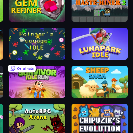
Gem Refiner
Haste-Miner 2
Painter's Voyage Idle
Lunapark Idle Clicker: For Fun
Originals
Survivor Idle Run
Sheep Saga