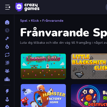
Spel
»
Klick
»
Frånvarande
Frånvarande Sp
Luta dig tillbaka och idle din väg till framgång i något
Launch Idle
Little Blacksmith Clicker