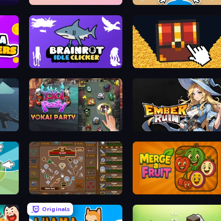
Industry Idle
Stickman Clicker
Brainrot Idle Clicker
Treasure Hunt Idle
Yokai Party
Ember Ruin
TableTop Idle (Remastered)
Merge a Fruit
Originals