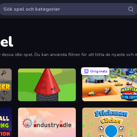
el
 av dessa idle-spel. Du kan använda filtren för att hitta de nyaste o
Originals
Infinity Toower
Martian Builders Tycoon