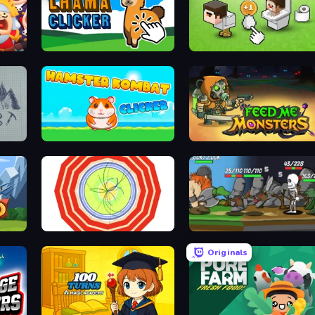
Lhama Clicker
Noob's Chicken Farm Tycoon
Hamster Kombat Clicker
Feed Me Monsters!
Particle Clicker
Heroic Battle
Originals