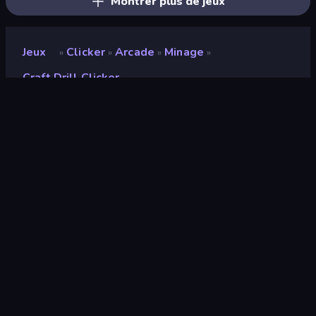
Montrer plus de jeux
Jeux
Clicker
Arcade
Minage
»
»
»
»
Craft Drill Clicker
Craft Drill Clicker
Développeur
Neko
Note
8,7
(
sur les 6 derniers mois
)
Date de sortie
mai 2024
Mis à jour le
juin 2024
Moteur de jeu
Unity 2023
Plateformes
Navigateur (ordinateur de bureau,
mobile, tablette), Application
CrazyGames (Android)