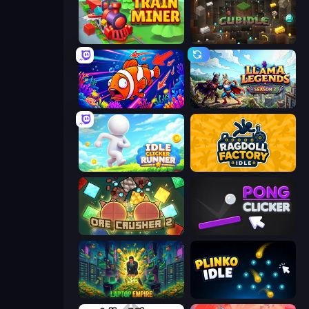
Train Miner
Cubidle
Fish Catch Idle
Llama Legends
Idle Clicker Runner
Ragdoll Factory Idle
OreCrusher 2
Pong Clicker
Laptop Empire
Plinko Idle