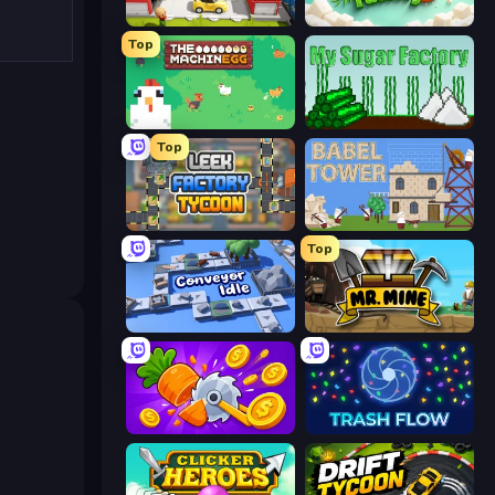
Idle Inventor
My Sugar Factory 3
Top
The MachinEGG
My Sugar Factory
Top
Leek Factory Tycoon
Babel Tower
Top
Conveyor Idle
Mr. Mine
Farm Ring Idle
Trash Flow