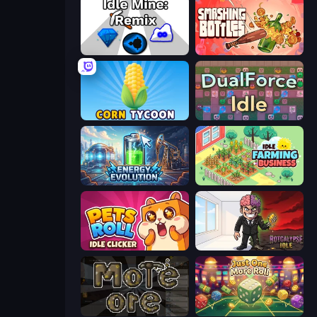
Idle Mine: Remix
Smashing Bottles
Corn Tycoon
DualForce Idle
Energy Evolution
Idle Farming Business
Pets Roll: Idle Clicker
Rotcalypse: Idle Incremental
More Ore
Just One More Roll