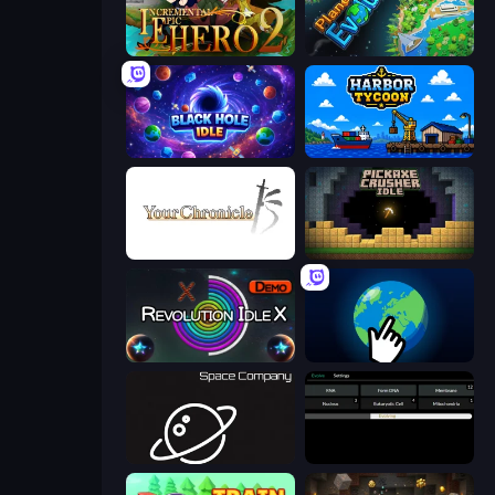
Incremental Epic Hero 2
Planet Evolution: Idle Clicker
Black Hole Idle
Harbor Tycoon
Your Chronicle
Pickaxe Crusher Idle
Revolution Idle X
Planet Clicker 2
Space Company
Evolve