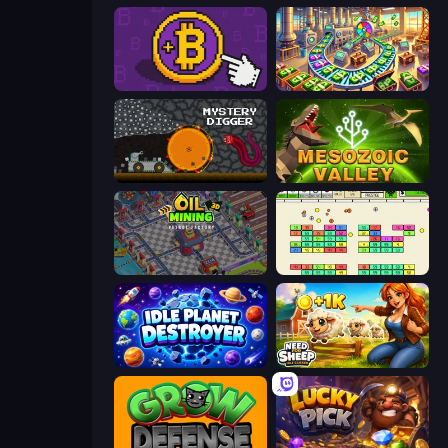
Money Maker
Money Factory: Tycoon Idle Game
Mystery Digger
Cell to Singularity: Mesozoic Valley
Oil Mining 3D: Petrol Factory
Idle Breakout
Idle Planet Destroyer
Need for Sheep: Idle Clicker