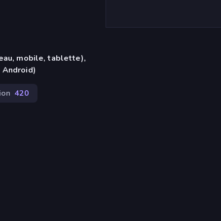
eau, mobile, tablette),
 Android)
ion
420