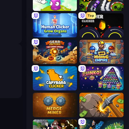
Clicker Heroes
Drift Tycoon
Top
Human Clicker: Grow Organs
Crusher Clicker
Gear Factory
Idle Mining Empire
Capybara Clicker
PLINKO!
Merge Miner
Mine Clicker