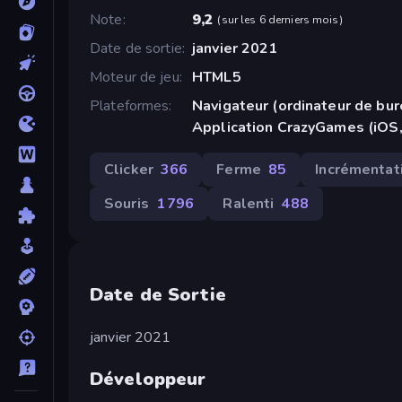
Note
9,2
(
sur les 6 derniers mois
)
Date de sortie
janvier 2021
Moteur de jeu
HTML5
Plateformes
Navigateur (ordinateur de bur
Application CrazyGames (iOS,
Clicker
366
Ferme
85
Incrémentat
Souris
1 796
Ralenti
488
Date de Sortie
janvier 2021
Développeur