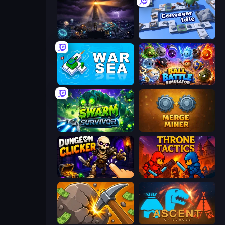
The Last Lighthouse
Conveyor Idle
War Sea
Ball Battle Simulator
Swarm Survivor
Merge Miner
Dungeon Clicker
Throne Tactics
Mine Clicker
Ascent of Echoes