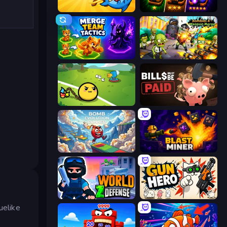
Steal Brainrot Survivors
Merge Survival
Merge Team Tactics
Zombies 4 Weapon Merge
Monster Mixer Idle
Bills Must Be Paid
Bomb Evolution Runner
Blast Miner
World Z Defense - Zombie Defense
Gun Hero: Cat Survival
uelike