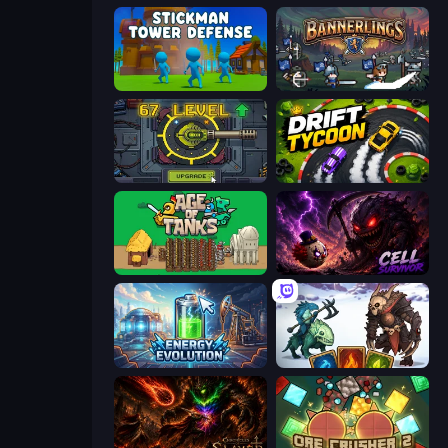
Stickman Tower Defense Idle 3D
Bannerlings
Tank Evolution
Drift Tycoon
Age of Tanks Warriors: TD War
Cell Survivor
Energy Evolution
Dark Stones: Card Battle RPG