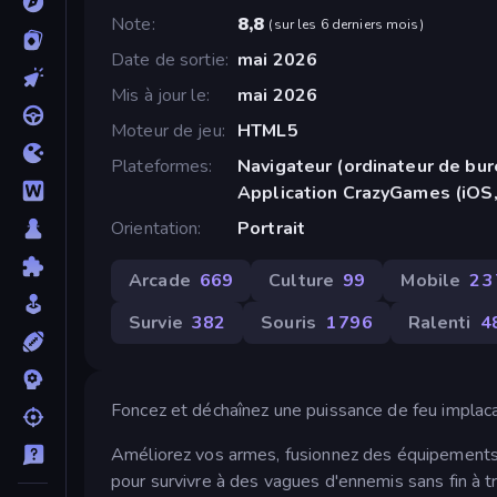
Note
8,8
(
sur les 6 derniers mois
)
Date de sortie
mai 2026
Mis à jour le
mai 2026
Moteur de jeu
HTML5
Plateformes
Navigateur (ordinateur de bur
Application CrazyGames (iOS,
Orientation
Portrait
Arcade
669
Culture
99
Mobile
2 
Survie
382
Souris
1 796
Ralenti
4
Foncez et déchaînez une puissance de feu implaca
Améliorez vos armes, fusionnez des équipements
pour survivre à des vagues d'ennemis sans fin à 