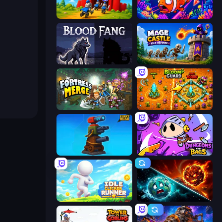
TimeWarriors
Fish Catch Idle
Blood Fang
Mage Castle Idle Defense
Fortress Merge
BloomGuard
Furry Road
Dungeons and Bags
Idle Clicker Runner
PlanetCrush 2