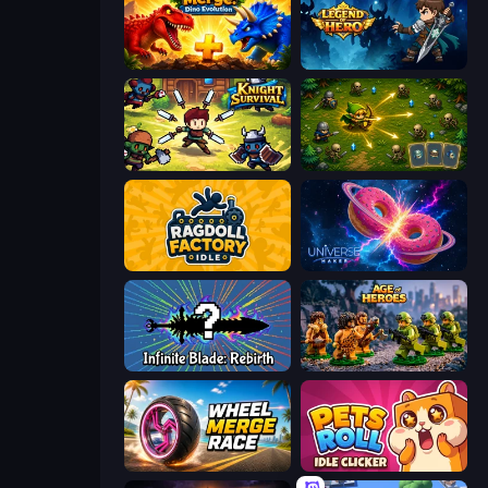
Jurassic Merge: Dino Evolution
Legend of Hero
Knight Survival
Tiny Ranger
Ragdoll Factory Idle
Universe Maker
Infinite Blade: Rebirth
Age of Heroes
Wheel Merge Race
Pets Roll: Idle Clicker