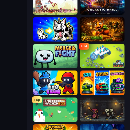
Tower vs Goblins
Galactic Drill
Strange Cats
Hivebound
Hot
Merge & Fight
Machine Eater
Evo Gears
Pumpkin Defense: Merge Cannon
Top
The MachinEGG
Lost Dungeon