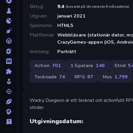
Betyg
9.4
(
baserat på de senaste 6 månaderna
)
Utgiven
januari 2021
Spelmotor
HTML5
Plattformar
Webbläsare (stationär dator, mob
CrazyGames-appen (iOS, Androi
Inriktning
Porträtt
Action
701
1 Spelare
146
Strid
5
Tecknade
74
RPG
87
Mus
1,799
Wacky Dungeon är ett tecknat och actionfyllt RP
strider.
Utgivningsdatum: