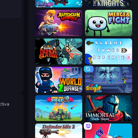
Fortzone Battle Royale
War the Knights
Autogun Heroes
Merge & Fight
Tailed Demon Slayer
Bloons Tower Defense 3
World Z Defense - Zombie Defense
Stickman Clash
ktiva
Endless Siege
Immortal: Dark Slayer