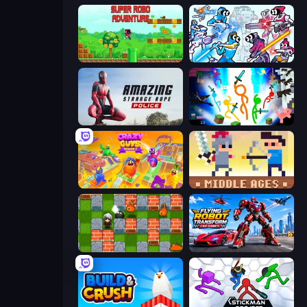
Super Robo - Adventure
Space Wars Battleground
Amazing Strange Rope Police
Stickman Epic
Crazy Guys
Castle Wars: Middle Ages
Bomber Friends
Flying Robot Transform Car Games