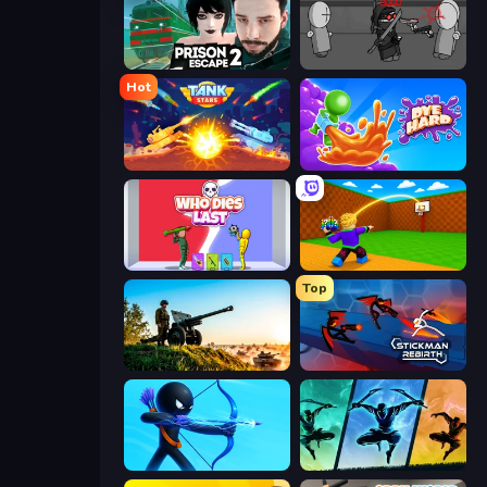
Prison Escape 2
Madness Project Nexus
Hot
Tank Stars
Dye Hard
Who Dies Last?
Throw a Lucky Block
Top
Artillery Vs Tanks
Stickman Rebirth
Archers Random
Shadow Ninja Revenge