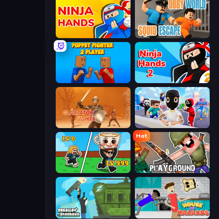
Ninja Hands
Obby World: Squid Escape
Puppet Fighter 2 Player
Ninja Hands 2
Gladiator Fights
Mr. Dude: Online Multiverse Challenge
Hot
Brainrot Arena Online
Playground
Getaway Shootout
House of Hazards