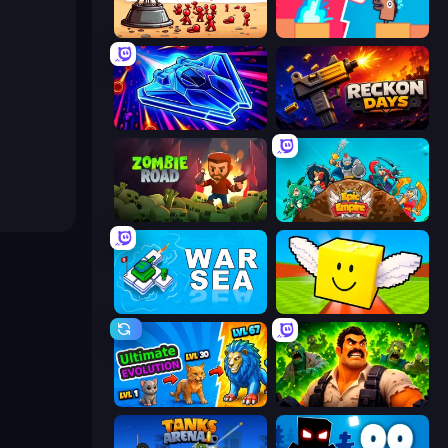
Defender Idle 2
Boom Slingers ReBoom
Stellar Swarm
Reckon Days
Zombie Road
Epic Empire: Tower Defense
War Sea
Lucky Brainrot Blocks Online
Ultimate Evolution
Zombie Lab Escape