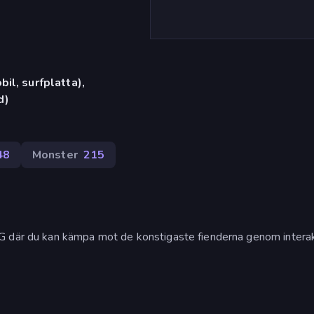
il, surfplatta),
d)
48
Monster
215
G där du kan kämpa mot de konstigaste fienderna genom intera