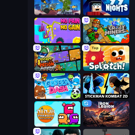
Tanks Arena io: Craft & Combat
99 Nights (Bloxd.io)
No Pain No Gain - Ragdoll Sandbox
Crazy Miners
Top
Escape From Prison Multiplayer
Splotch!
Goober Dash
Stickman Kombat 2D
Ninja Parkour Multiplayer
Iron Legion