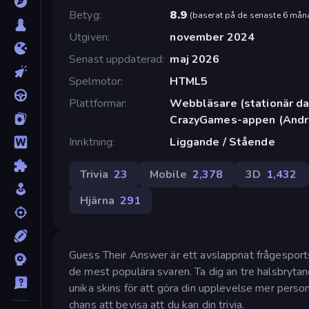
Betyg
8.9
(
baserat på de senaste 6 mån
Utgiven
november 2024
Senast uppdaterad
maj 2026
Spelmotor
HTML5
Plattformar
Webbläsare (stationär dat
CrazyGames-appen (Andr
Inriktning
Liggande / Stående
Trivia
23
Mobile
2,378
3D
1,432
Hjärna
291
Guess Their Answer är ett avslappnat frågesports
de mest populära svaren. Ta dig an tre halsbryta
unika skins för att göra din upplevelse mer perso
chans att bevisa att du kan din trivia.