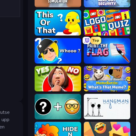
Teacher Simulator
Airport Security
ToT or Trivia
Logo Quiz: Game World Trivia
Top
Whooo?
Paint the Flag
Yes or No Challenge
MemeBattle: What's That Meme?
rutse
Emoji Guess Master!
Hangman
s upp
 en