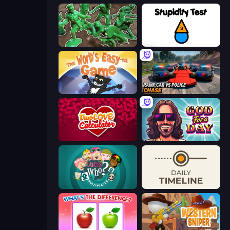
Soldiers - Capture and Control!
Stupidity Test
The World's Easyest Game
Ramp Car VS Police: CHASE
Love Calculator
God For a Day: Prequel
Guess Who Online
Daily Timeline