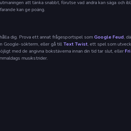
utmaningen att tänka snabbt, förutse vad andra kan säga och ib
rtfarande kan ge poäng.
ålla dig. Prova ett annat frågesportspel som
Google Feud
, d
n Google-sökterm, eller gå till
Text Twist
, ett spel som utveck
gt med de angivna bokstäverna innan din tid tar slut, eller
Fr
gammaldags musikstrider.