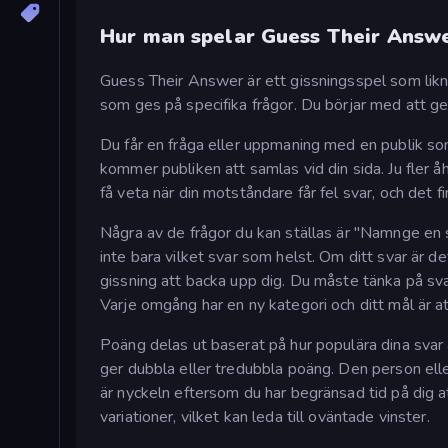
Hur man spelar Guess Their Answ
Guess Their Answer är ett gissningsspel som likn
som ges på specifika frågor. Du börjar med att ge
Du får en fråga eller uppmaning med en publik som t
kommer publiken att samlas vid din sida. Ju fler å
få veta när din motståndare får fel svar, och det 
Några av de frågor du kan ställas är "Namnge en s
inte bara vilket svar som helst. Om ditt svar ä
gissning att backa upp dig. Du måste tänka på sva
Varje omgång har en ny kategori och ditt mål är 
Poäng delas ut baserat på hur populära dina svar 
ger dubbla eller tredubbla poäng. Den person eller
är nyckeln eftersom du har begränsad tid på dig at
variationer, vilket kan leda till oväntade vinster.