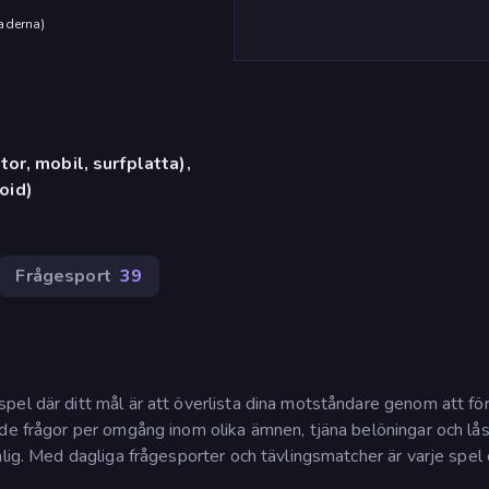
aderna
)
or, mobil, surfplatta),
oid)
Frågesport
39
pel där ditt mål är att överlista dina motståndare genom att fö
nde frågor per omgång inom olika ämnen, tjäna belöningar och lå
nlig. Med dagliga frågesporter och tävlingsmatcher är varje spel