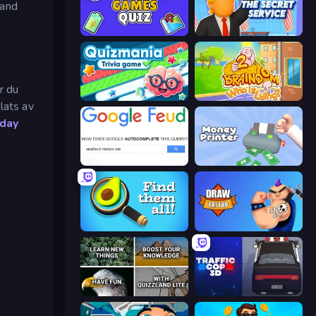
land
Mini Games Quiz
The Secret Service
är du
Quizmania: Trivia Game
Braindom 2: Who is Lying?
lats av
iday
Google Feud
Money Printer
Find Them All!
Draw Tattoo
QuizzLand Trivia
Traffic Cop 3D