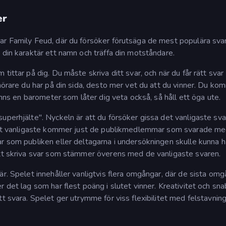
er
ar Family Feud, där du försöker förutsäga de mest populära sva
 din karaktär ett namn och träffa din motståndare.
ittar på dig. Du måste skriva ditt svar, och när du får rätt svar
hörare du har på din sida, desto mer vet du att du vinner. Du ko
finns en barometer som låter dig veta också, så håll ett öga ute.
uperhjälte". Nyckeln är att du försöker gissa det vanligaste sva
r det vanligaste kommer just de publikmedlemmar som svarade me
r som publiken eller deltagarna i undersökningen skulle kunna ha
att skriva svar som stämmer överens med de vanligaste svaren.
är. Spelet innehåller vanligtvis flera omgångar, där de sista om
 det lag som har flest poäng i slutet vinner. Kreativitet och sn
t svara. Spelet ger utrymme för viss flexibilitet med felstavning