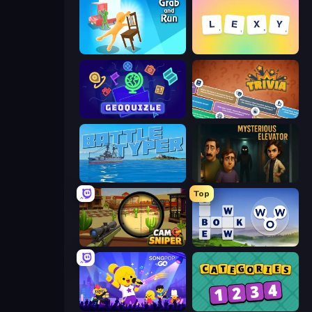
Grab and Run
Lexy
GeoQuizle
Trivia
Battle Typer
Mysterious Elevator
Top
Camo Sniper
Words of Wonders
SongPop GO
Categories