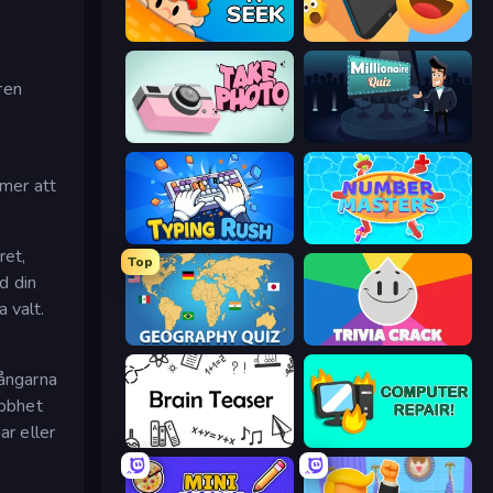
Hide N Seek
Reply Run
ren
Take Photo
Millionaire Quiz
mmer att
Typing Rush
Number Masters
ret,
Top
d din
 valt.
Geography Quiz: Flags and Capitals
Trivia Crack
gångarna
abbhet
ar eller
Brain Teaser
Computer Repair