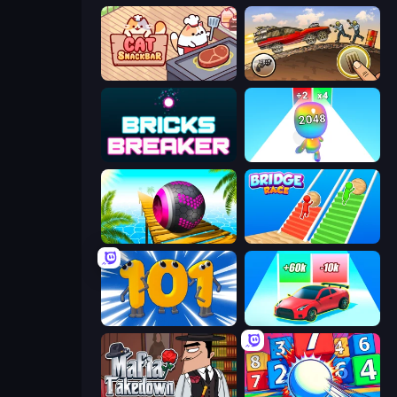
Cat Snack Bar
Earn to Die: Zombie Ride
Bricks Breaker
Man Runner 2048
Rolling Balls Sea Race
Bridge Race
Numbers Arena
Upgrade the Supercar 3D