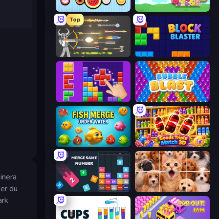
Merge Fruits
Fruit Party
Top
Ragdoll Archers
Block Blaster
BlockBuster Puzzle
Bubble Blast
Fish Merge - Under Water
Goods Triple Match 3D
inera
ser du
Drop & Merge the Numbers
Jigpic Solitaire
ark