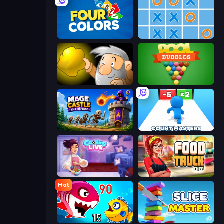
Four Colors
Tic Tac Toe Online
Gold Miner
Pool Bubbles
Mage Castle Idle Defense
Count Masters: Stickman Games
Cooking Live
Food Truck Chef™: A Fun Cooking Game
Hot
Fish Eat Getting Big
Slice Master