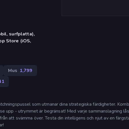
il, surfplatta),
p Store (iOS,
Mus
1,799
41
matchningspussel som utmanar dina strategiska färdigheter. Komb
men se upp - utrymmet är begränsat! Med varje sammanslagning lå
rån att svämma över. Testa din intelligens och njut av en färgst
r!