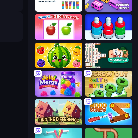
Cups - Water Sort Puzzle
Car OUT! Jam Parking Puzzle
What's The Difference?
Nuts Puzzle: Sort By Color
Watermelon Fruit Merge Saga
Mahjongg Solitaire
Jelly Merge: Upgrade & Sell
Screw Out: Bolts and Nuts
Find The Difference
Wood Screw: Bolts Puzzle