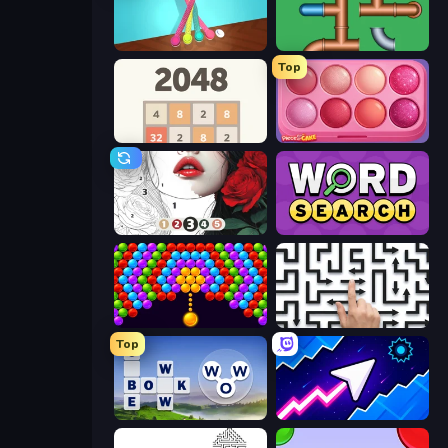
Tangle Master
Plumber Pipe Out
Top
2048
Piece of Cake: Merge and Bake
Numicolor
Daily Word Search
Bubble Story
Arrow Escape: Puzzle
Top
Words of Wonders
Space Waves