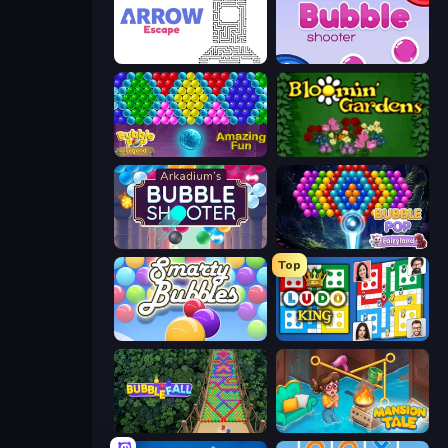
Arrow Escape
Bubble Shooter
Bubble Pop Legend
Blooming Gardens
Arkadium's Bubble Shooter
Bubble Pop Fairyland
Top
Smarty Bubbles
Ludo King
Bubble Fall
Mansion Tale: Merge Secrets