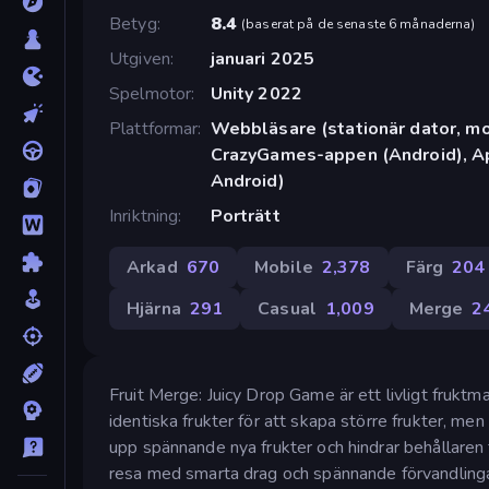
Betyg
8.4
(
baserat på de senaste 6 månaderna
)
Utgiven
januari 2025
Spelmotor
Unity 2022
Plattformar
Webbläsare (stationär dator, mob
CrazyGames-appen (Android), Ap
Android)
Inriktning
Porträtt
Arkad
670
Mobile
2,378
Färg
204
Hjärna
291
Casual
1,009
Merge
2
Fruit Merge: Juicy Drop Game är ett livligt frukt
identiska frukter för att skapa större frukter, 
upp spännande nya frukter och hindrar behållaren f
resa med smarta drag och spännande förvandlinga