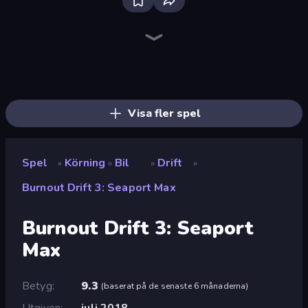
Bloxd.io
Ragdoll Archers
EvoWars.io
Piece of Cake: Merge and Bake
Veck.io
Traffic Rider
Racing Limits
Mahjongg Solitaire
Screw Out: Bolts and Nuts
Words of Wonders
Piles of Mahjong
Designville: Merge & Design
Space Waves
Miniblox
SkillWarz
Stickman Clash
Fortzone Battle Royale
Arrow Escape
Visa fler spel
Spel
Körning
Bil
Drift
»
»
»
»
Burnout Drift 3: Seaport Max
Burnout Drift 3: Seaport
Max
Betyg
9.3
(
baserat på de senaste 6 månaderna
)
Utgiven
juli 2018