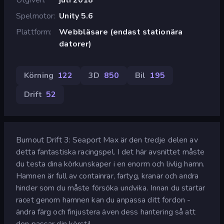
Spelmotor
Unity 5.6
Plattform
Webbläsare (endast stationära
datorer)
Körning
122
3D
850
Bil
195
Drift
52
Burnout Drift 3: Seaport Max är den tredje delen av
detta fantastiska racingspel. I det här avsnittet måste
du testa dina körkunskaper i en enorm och livlig hamn.
Hamnen är full av containrar, fartyg, kranar och andra
hinder som du måste försöka undvika. Innan du startar
racet genom hamnen kan du anpassa ditt fordon -
ändra färg och finjustera även dess hantering så att
den passar din körstil.