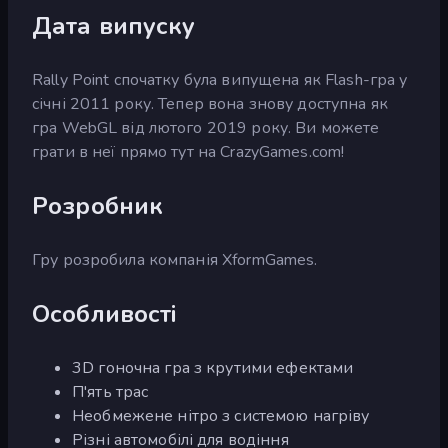
Дата випуску
Rally Point спочатку була випущена як Flash-гра у
січні 2011 року. Тепер вона знову доступна як
гра WebGL від лютого 2019 року. Ви можете
грати в неї прямо тут на CrazyGames.com!
Розробник
Гру розробила компанія XformGames.
Особливості
3D гоночна гра з крутими ефектами
П'ять трас
Необмежене нітро з системою нагріву
Різні автомобілі для водіння