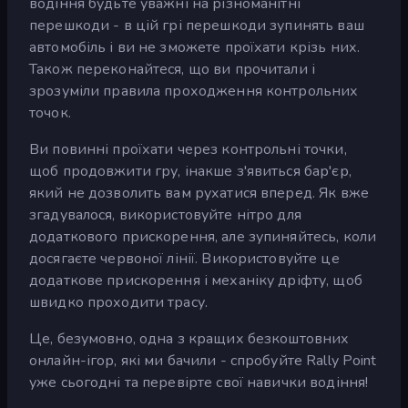
водіння будьте уважні на різноманітні
перешкоди - в цій грі перешкоди зупинять ваш
автомобіль і ви не зможете проїхати крізь них.
Також переконайтеся, що ви прочитали і
зрозуміли правила проходження контрольних
точок.
Ви повинні проїхати через контрольні точки,
щоб продовжити гру, інакше з'явиться бар'єр,
який не дозволить вам рухатися вперед. Як вже
згадувалося, використовуйте нітро для
додаткового прискорення, але зупиняйтесь, коли
досягаєте червоної лінії. Використовуйте це
додаткове прискорення і механіку дріфту, щоб
швидко проходити трасу.
Це, безумовно, одна з кращих безкоштовних
онлайн-ігор, які ми бачили - спробуйте Rally Point
уже сьогодні та перевірте свої навички водіння!