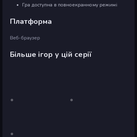
Гра доступна в повноекранному режимі
Платформа
Веб-браузер
Більше ігор у цій серії
Rally
Лише
Rally
Лише
робочий
робочий
Point
Point
стіл
стіл
2
4
Лише