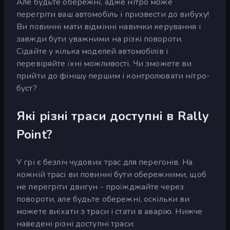
Але будьте обережні, адже нітро може
перегріти ваш автомобіль і призвести до вибуху!
Ви повинні мати відмінні навички керування і
завжди бути уважними на різкі повороти.
Сідайте у кілька моделей автомобілів і
перевіряйте їхні можливості. Чи зможете ви
прийти до фінішу першим і контролювати нітро-
буст?
Які різні траси доступні в Rally
Point?
У грі є безліч чудових трас для перегонів. На
кожній трасі ви повинні бути обережними, щоб
не перегріти двигун - проїжджайте через
повороти, але будьте обережні, оскільки ви
можете виїхати з траси і стати в аварію. Нижче
наведені різні доступні траси: