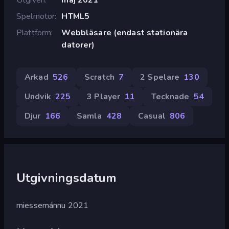
Spelmotor
HTML5
Plattform
Webbläsare (endast stationära
datorer)
Arkad
526
Scratch
7
2 Spelare
130
Undvik
225
3 Player
11
Tecknade
54
Djur
166
Samla
428
Casual
806
Utgivningsdatum
miessemánnu 2021