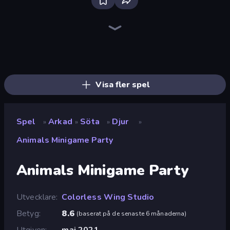
Bloxd.io
Ragdoll Archers
EvoWars.io
Piece of Cake: Merge and Bake
Veck.io
Racing Limits
Traffic Rider
Mahjongg Solitaire
Screw Out: Bolts and Nuts
Words of Wonders
Piles of Mahjong
Designville: Merge & Design
Miniblox
Space Waves
Stickman Clash
SkillWarz
Fortzone Battle Royale
Arrow Escape
Visa fler spel
Spel
Arkad
Söta
Djur
»
»
»
»
Animals Minigame Party
Animals Minigame Party
Utvecklare
Colorless Wing Studio
Betyg
8.6
(
baserat på de senaste 6 månaderna
)
Utgiven
maj 2021