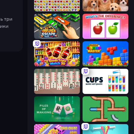
Same Game Fruit Collapse
Jigpic Solitaire
ь три
рики
Bus Escape: Clear Jam
What's The Difference?
Goods Triple Match 3D
Puzzle Block Master
Spider Solitaire 2 Suits
Cups - Water Sort Puzzle
Piles of Mahjong
Plumber Pipe Out