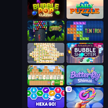
Bubble Pop Classic
Daily Puzzle
Bubble Tower 3D
TenTrix
Mahjong Online
Arkadium's Bubble Shooter
Magic Towers Solitaire
Butterfly Shimai
Hexa GO!
Twisted Tangle