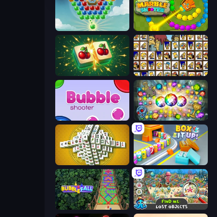
Little Fox: Bubble Spinner Pop
Marble Shooter
Mahjong Puzzle: Tile Match
Tiles of the Simpsons
Bubble Shooter
Forgotten Treasure 2
Mahjong Tower
Box It Up
Bubble Fall
Find Me: Lost Objects