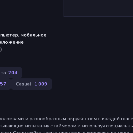
мпьютер, мобильное
риложение
)
ета
204
57
Casual
1 009
воломками и разнообразным окружением в каждой главе
ватывающие испытания с таймером и используя специальн
м пути. Открывайте новые мраморные стрелялки по мере