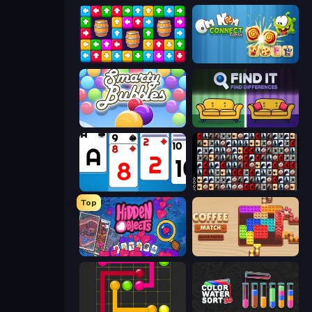
Tap Away Story
Om Nom Connect Classic
Smarty Bubbles
Find It - Find The Differences
Social Solitaire
War Mahjong
Top
Hidden Objects
Coffee Match: Block Puzzle