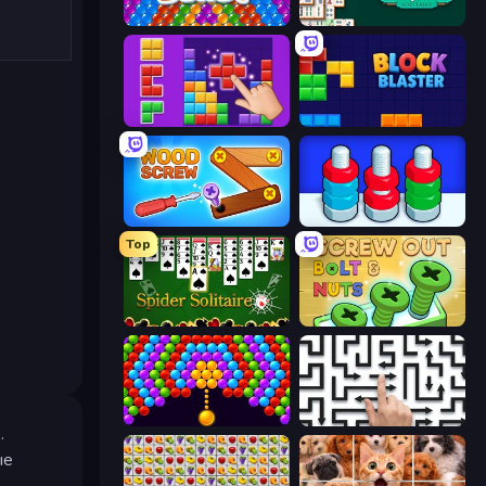
Bubble Blast
Mahjongg Solitaire
BlockBuster Puzzle
Block Blaster
Wood Screw: Bolts Puzzle
Nuts Puzzle: Sort By Color
Top
Spider Solitaire
Screw Out: Bolts and Nuts
Bubble Story
Arrow Escape: Puzzle
.
ые