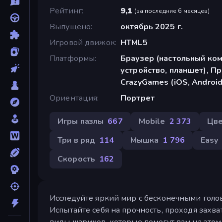
Рейтинг
9,1
(
за последние 6 месяцев
)
Выпущено
октябрь 2025 г.
Игровой движок
HTML5
Платформы
Браузер (настольный ко
устройство, планшет), П
CrazyGames (iOS, Android
Ориентация
Портрет
Игры пазлы
667
Mobile
2 373
Цв
Три в ряд
114
Мышка
1 796
Easy
Скорость
162
Исследуйте яркий мир с бесконечными голо
Испытайте себя на прочность, проходя зах
виды шариков, которые помогут вам на это