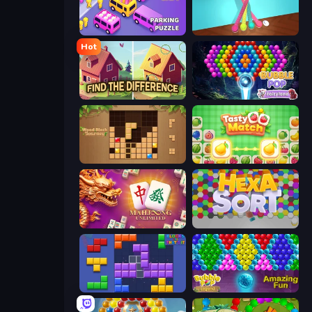
Car OUT! Jam Parking Puzzle
Tangle Master
Hot
Find The Difference
Bubble Pop Fairyland
Wood Block Journey
Tasty Match: Mahjong Pairs
Mahjong Unlimited
Hexa Sort
Blocks and that’s it
Bubble Pop Legend